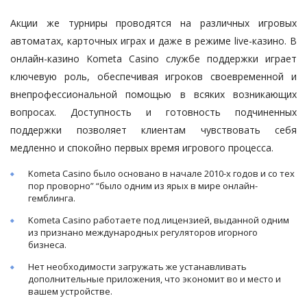
Акции же турниры проводятся на различных игровых
автоматах, карточных играх и даже в режиме live-казино. В
онлайн-казино Kometa Casino службе поддержки играет
ключевую роль, обеспечивая игроков своевременной и
внепрофессиональной помощью в всяких возникающих
вопросах. Доступность и готовность подчиненных
поддержки позволяет клиентам чувствовать себя
медленно и спокойно первых время игрового процесса.
Kometa Casino было основано в начале 2010-х годов и со тех
пор проворно” “было одним из ярых в мире онлайн-
гемблинга.
Kometa Casino работаете под лицензией, выданной одним
из признано международных регуляторов игорного
бизнеса.
Нет необходимости загружать же устанавливать
дополнительные приложения, что экономит во и место и
вашем устройстве.