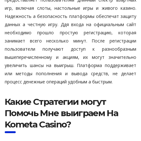
игр, включая слоты, настольные игры и живого казино.
Надежность а безопасность платформы обеспечат защиту
данных а честную игру. Ддя входа на официальным сайт
необходимо прошло простую регистрацию, которая
занимает всего несколько минут. После регистрации
пользователи получают доступ к разнообразным
вышеперечисленному и акциям, их могут значительно
увеличить шансы на выигрыш. Платформа поддерживает
или методы пополнения и вывода средств, не делает
процесс денежные операций удобным а быстрым.
Какие Стратегии могут
Помочь Мне выиграем На
Kometa Casino?