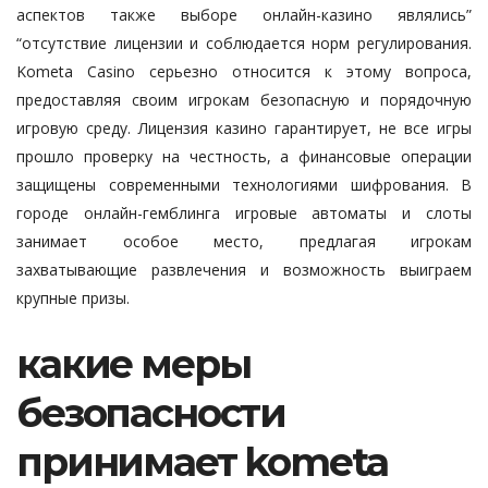
аспектов также выборе онлайн-казино являлись”
“отсутствие лицензии и соблюдается норм регулирования.
Kometa Casino серьезно относится к этому вопроса,
предоставляя своим игрокам безопасную и порядочную
игровую среду. Лицензия казино гарантирует, не все игры
прошло проверку на честность, а финансовые операции
защищены современными технологиями шифрования. В
городе онлайн-гемблинга игровые автоматы и слоты
занимает особое место, предлагая игрокам
захватывающие развлечения и возможность выиграем
крупные призы.
какие меры
безопасности
принимает kometa