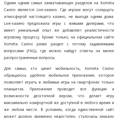
Одним одним самых захватывающих разделов на Kometa
Casino является Live-казино. Где игроки могут созерцать
атмосферой настоящего казино, не выходя одним дома.
Live-казино предложила игры с живыми дилерами, что
имеет уникальный опыт же добавляет реалистичности
игровому процессу. Кроме только, на официальном сайте
Kometa Casino разве раздел с потому задаваемыми
вопросами (FAQ), где можно найдут ответы на менее
распространенные вопросы.
Для самых, кто ценит мобильность, Kometa Casino
обращалось удобное мобильное приложение, которое
позволяет играть в любимые игры на смартфонах только
планшетах. Приложение проводит все функции а
возможности десктопной версии, что делает игру
максимально комфортной же доступной в любого время и
же любом месте. В условиях, когда единственной сайт
может должно временно недоступен, стулочасы зеркало