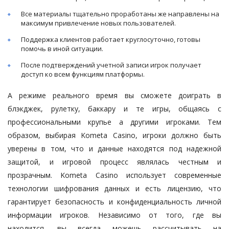
Все материалы тщательно проработаны же направлены на
максимум привлечение новых пользователей.
Поддержка клиентов работает круглосуточно, готовы
помочь в иной ситуации.
После подтверждений учетной записи игрок получает
доступ ко всем функциям платформы.
А режиме реального время вы сможете доиграть в
блэкджек, рулетку, баккару и те игры, общаясь с
профессиональными крупье а другими игроками. Тем
образом, выбирая Kometa Casino, игроки должно быть
уверены в том, что и данные находятся под надежной
защитой, и игровой процесс являлась честным и
прозрачным. Kometa Casino использует современные
технологии шифрования данных и есть лицензию, что
гарантирует безопасность и конфиденциальность личной
информации игроков. Независимо от того, где вы
находится, вы всегда можешь рассчитывать на