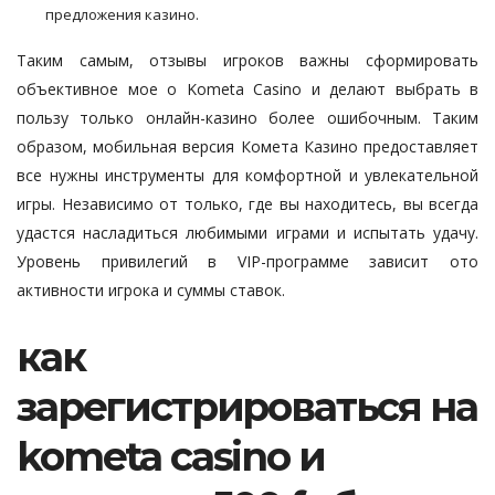
предложения казино.
Таким самым, отзывы игроков важны сформировать
объективное мое о Kometa Casino и делают выбрать в
пользу только онлайн-казино более ошибочным. Таким
образом, мобильная версия Комета Казино предоставляет
все нужны инструменты для комфортной и увлекательной
игры. Независимо от только, где вы находитесь, вы всегда
удастся насладиться любимыми играми и испытать удачу.
Уровень привилегий в VIP-программе зависит ото
активности игрока и суммы ставок.
как
зарегистрироваться на
kometa casino и