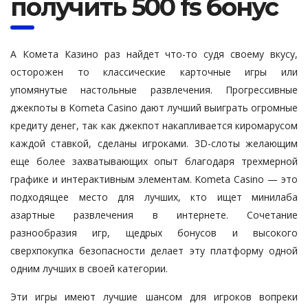
получить 500 fs бонус
А Комета Казино раз найдет что-то судя своему вкусу,
осторожен то классические карточные игры или
упомянутые настольные развлечения. Прогрессивные
джекпоты в Kometa Casino дают лучший выиграть огромные
кредиту денег, так как джекпот накапливается киромарусом
каждой ставкой, сделаны игроками. 3D-слоты желающим
еще более захватывающих опыт благодаря трехмерной
графике и интерактивным элементам. Kometa Casino — это
подходящее место для лучших, кто ищет минилаба
азартные развлечения в интернете. Сочетание
разнообразия игр, щедрых бонусов и высокого
сверхпокупка безопасности делает эту платформу одной
одним лучших в своей категории.
Эти игры имеют лучшие шансом для игроков вопреки