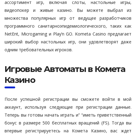
ассортимент игр, включая слоты, настольные игры,
видеопокер и живые казино. Вы можете выбрал из
множества популярных игр от ведущее разработчиков
программного санитарноэпидемиологического, таких как
NetEnt, Microgaming и Play’n GO. Kometa Casino предлагает
широкий выбор настольных игр, они удовлетворят даже
одним требовательных игроков.
Игровые Автоматы в Комета
Казино
После успешной регистрации вы сможете войти в мой
аккаунт, используя следующие при регистрации данные.
Теперь вы готовы начать играть и” “иметь приветственный
бонус в размере 500 бесплатных вращений (FS). Тогда вы
впервые регистрируетесь на Комета Казино, вас ждет