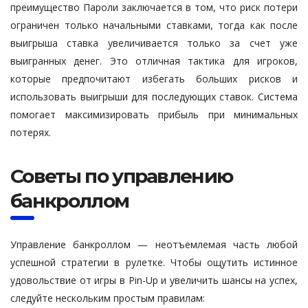
преимущество Пароли заключается в том, что риск потери
ограничен только начальными ставками, тогда как после
выигрыша ставка увеличивается только за счет уже
выигранных денег. Это отличная тактика для игроков,
которые предпочитают избегать больших рисков и
использовать выигрыши для последующих ставок. Система
помогает максимизировать прибыль при минимальных
потерях.
Советы по управлению
банкроллом
Управление банкроллом — неотъемлемая часть любой
успешной стратегии в рулетке. Чтобы ощутить истинное
удовольствие от игры в Pin-Up и увеличить шансы на успех,
следуйте нескольким простым правилам: