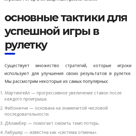
основные тактики для
успешной игры в
рулетку
Существует множество стратегий, которые игроки
используют для улучшения своих результатов в рулетке.
Мы рассмотрим некоторые из самых популярных:
Мартингейл — прогрессивное увеличение ставок после
каждого проигрыша.
Фибоначчи — основана на знаменитой числовой
последовательности.
Д’Аламбер — помогает снизить темп потерь.
Лабушер — известна как «система отмены».