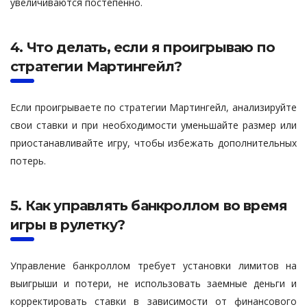
увеличиваются постепенно.
4. Что делать, если я проигрываю по
стратегии Мартингейл?
Если проигрываете по стратегии Мартингейл, анализируйте
свои ставки и при необходимости уменьшайте размер или
приостанавливайте игру, чтобы избежать дополнительных
потерь.
5. Как управлять банкроллом во время
игры в рулетку?
Управление банкроллом требует установки лимитов на
выигрыши и потери, не использовать заемные деньги и
корректировать ставки в зависимости от финансового