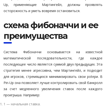
Up, применяющие Мартингейл, должны проявлять
осторожность и уметь вовремя остановиться.
схема фибоначчи и ее
преимущества
Система Фибоначчи основывается на известной
математической последовательности, где каждое
последующее число является суммой двух предыдущих. Эта
стратегия менее агрессивна, чем Мартингейл, и подходит
для игроков, стремящихся минимизировать свои potери. В
Pin-Up она позволяет лучше контролировать свой банкролл
за счет медленного увеличения ставок после каждого
проигрыша. Например:
1 — начальная ставка.