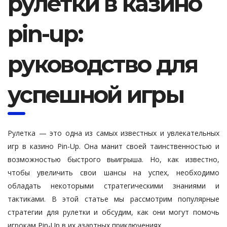
рулетки в казино
pin-up:
руководство для
успешной игры
Рулетка — это одна из самых известных и увлекательных
игр в казино Pin-Up. Она манит своей таинственностью и
возможностью быстрого выигрыша. Но, как известно,
чтобы увеличить свои шансы на успех, необходимо
обладать некоторыми стратегическими знаниями и
тактиками. В этой статье мы рассмотрим популярные
стратегии для рулетки и обсудим, как они могут помочь
игрокам Pin-Up в их азартных приключениях.