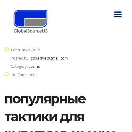
February 5, 2025
Posted by:
gdbadhe@gmail.com
Category:
casino
No Comments
популярные
тактики для