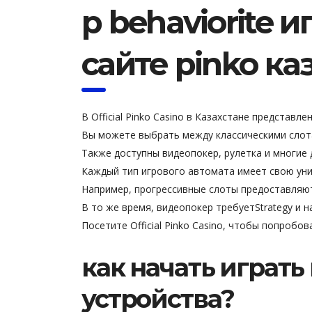
р behaviorite
сайте pinko ка
В Official Pinko Casino в Казахстане представ
Вы можете выбрать между классическими слот
Также доступны видеопокер, рулетка и многие д
Каждый тип игрового автомата имеет свою ун
Например, прогрессивные слоты предоставляю
В то же время, видеопокер требуетStrategy и 
Посетите Official Pinko Casino, чтобы попробо
как начать играть
устройства?