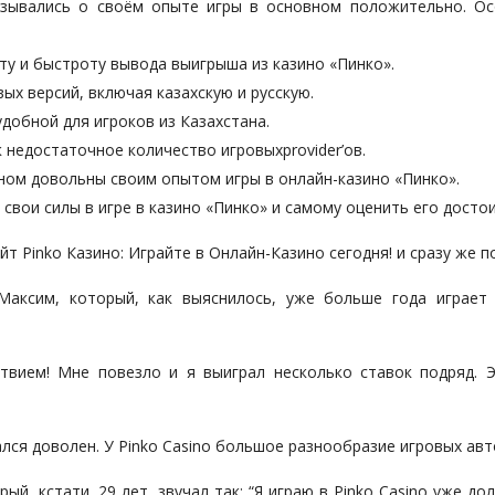
тзывались о своём опыте игры в основном положительно. О
ту и быстроту вывода выигрыша из казино «Пинко».
х версий, включая казахскую и русскую.
удобной для игроков из Казахстана.
 недостаточное количество игровыхprovider’ов.
вном довольны своим опытом игры в онлайн-казино «Пинко».
ои силы в игре в казино «Пинко» и самому оценить его достои
 Pinko Казино: Играйте в Онлайн-Казино сегодня! и сразу же по
Максим, который, как выяснилось, уже больше года играет 
твием! Мне повезло и я выиграл несколько ставок подряд.
ался доволен. У Pinko Casino большое разнообразие игровых ав
, кстати, 29 лет, звучал так: “Я играю в Pinko Casino уже до