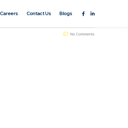
Careers
Contact Us
Blogs
No Comments