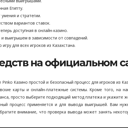
ересными выигрышами.
нная Египту.
т умения и стратегии.
жеством вариантов ставок.
теперь доступная в онлайн-казино.
в и выигрышем в зависимости от совпадений.
 игру для всех игроков из Казахстана.
едств на официальном са
 Pinko Казино простой и безопасный процесс для игроков из К
вские карты и онлайн-платежные системы. Кроме того, на н
ланса, просто выберите подходящий метод платежа и укажите 
чный процесс применяется и для вывода выигрышей. Вам нуж
Обратите внимание, что проверка вывода может занять некотор