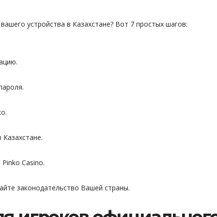
 вашего устройства в Казахстане? Вот 7 простых шагов:
ацию.
пароля.
o.
 Казахстане.
 Pinko Casino.
дайте законодательство Вашей страны.