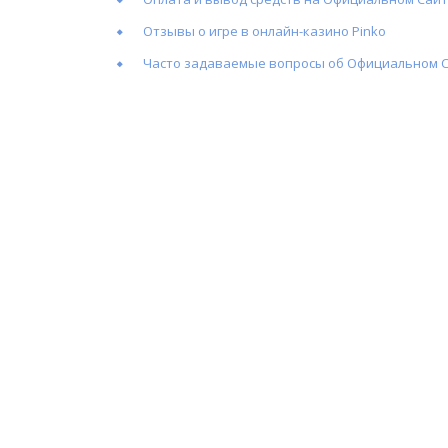
Отзывы о игре в онлайн-казино Pinko
Часто задаваемые вопросы об Официальном С