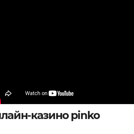
нлайн-казино pinko