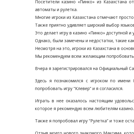
Посетители казино «Пинко» из Казахстана о
автоматы и рулетка.
Многие игроки из Казахстана отмечают просто
Также приятно удивляет широкий выбор языковы
Это делает игру в казино «Пинко» доступной и 
Однако, были замечены и недостатки, такие как
Несмотря на это, игроки из Казахстана в осно
Мы рекомендуем всем желающим попробовать св
Вчера я зарегистрировался на Официальный Сайт
Здесь я познакомился с игроком по имени 
попробовать игру “Клевер” и я согласился.
Играть в нее оказалось настоящим удовольс
которое я рекомендую всем любителям казино.
Также я попробовал игру “Рулетка” и тоже ост
Отзыв моего нового знакомого Максима, который