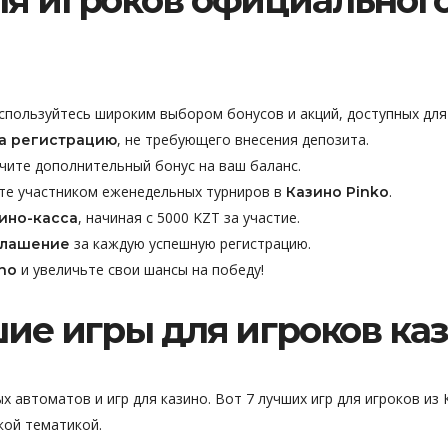
ля игроков официального
спользуйтесь широким выбором бонусов и акций, доступных для 
, не требующего внесения депозита.
за регистрацию
чите дополнительный бонус на ваш баланс.
ньте участником еженедельных турниров в
.
Казино Pinko
, начиная с 5000 KZT за участие.
ино-касса
за каждую успешную регистрацию.
глашение
и увеличьте свои шансы на победу!
ino
шие игры для игроков ка
 автоматов и игр для казино. Вот 7 лучших игр для игроков из 
ской тематикой.