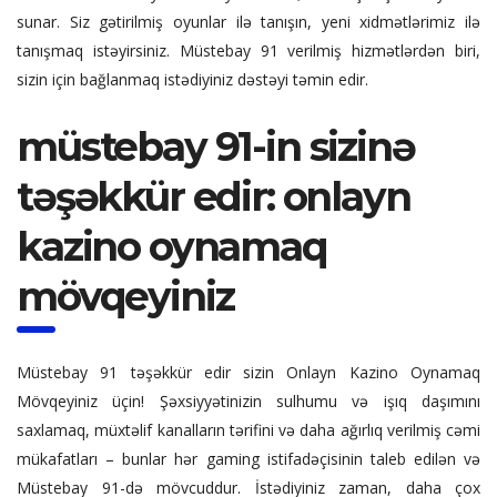
sunar. Siz gətirilmiş oyunlar ilə tanışın, yeni xidmətlərimiz ilə
tanışmaq istəyirsiniz. Müstebay 91 verilmiş hizmətlərdən biri,
sizin için bağlanmaq istədiyiniz dəstəyi təmin edir.
müstebay 91-in sizinə
təşəkkür edir: onlayn
kazino oynamaq
mövqeyiniz
Müstebay 91 təşəkkür edir sizin Onlayn Kazino Oynamaq
Mövqeyiniz üçin! Şəxsiyyətinizin sulhumu və işıq daşımını
saxlamaq, müxtəlif kanalların tərifini və daha ağırlıq verilmiş cəmi
mükafatları – bunlar hər gaming istifadəçisinin taleb edilən və
Müstebay 91-də mövcuddur. İstədiyiniz zaman, daha çox