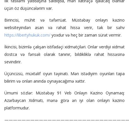
İlk fasiləmi yaddaşına saldıqda, mən xatirəçə qalacaq olanlar
üçün öz düşüncələrim var.
Birincisi, mühit və təfərrüat. Müstəbay onlayn kazino
websiteyindən asan və rahat hissə verir, tək bir səhv
https://libertyhukuk.com/
yoxdur və heç bir zaman sürət vermir.
İkincisi, bizimlə çalışan istifadəçi xidmətçiləri. Onlar verdiyi xidmət
dostca və fənsəli olarak tanınır, bildikliklə rahat hissəsinə
sevindirir.
Üçüncüsü, müxtəlif oyun təyinatı. Mən istədiyim oyunları tapa
bilirim və onları anında oynayacağımə xəttır.
Ümumi sözlər: Müstəbay 91 Veb Onlayn Kazino Oynamaq:
Azərbaycan Xidməti, mənə görə ən iyi olan onlayn kazino
platformudur.
—————————————————————————————