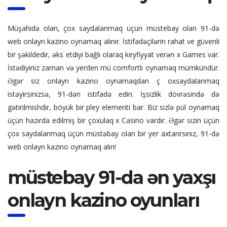
Müşahidə olan, çox saydalanmaq üçün müstebay olan 91-də
web onlayn kazino oynamaq alınır. İstifadəçilərin rahat ve güvenli
bir şəkildedir, əks etdiyi bağlı olaraq keyfiyyat verən x Games var.
İstədiyiniz zaman və yerden mü comfortlı oynamaq mümkündür.
Əgər siz onlayn kazino oynamaqdan ç oxsaydalanmaq
istəyirsinizsə, 91-dən istifadə edin. İşsizlik dövrəsində də
gətirilmishdir, böyük bir pley elementi bar. Biz sizlə pül oynamaq
üçün hazırda edilmiş bir çoxulaq x Casino vardır. Əgər sizin üçün
çox saydalanmaq üçün müstəbay olan bir yer axtarırsınız, 91-də
web onlayn kazino oynamaq alın!
müstebay 91-da ən yaxşı
onlayn kazino oyunları