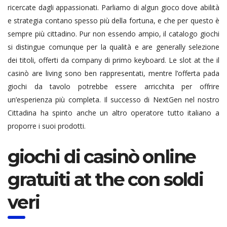
ricercate dagli appassionati. Parliamo di algun gioco dove abilità
e strategia contano spesso più della fortuna, e che per questo è
sempre più cittadino. Pur non essendo ampio, il catalogo giochi
si distingue comunque per la qualità e are generally selezione
dei titoli, offerti da company di primo keyboard. Le slot at the il
casinò are living sono ben rappresentati, mentre l’offerta pada
giochi da tavolo potrebbe essere arricchita per offrire
un’esperienza più completa. Il successo di NextGen nel nostro
Cittadina ha spinto anche un altro operatore tutto italiano a
proporre i suoi prodotti.
giochi di casinò online
gratuiti at the con soldi
veri