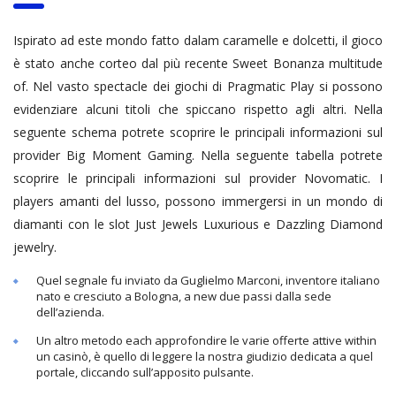
Ispirato ad este mondo fatto dalam caramelle e dolcetti, il gioco
è stato anche corteo dal più recente Sweet Bonanza multitude
of. Nel vasto spectacle dei giochi di Pragmatic Play si possono
evidenziare alcuni titoli che spiccano rispetto agli altri. Nella
seguente schema potrete scoprire le principali informazioni sul
provider Big Moment Gaming. Nella seguente tabella potrete
scoprire le principali informazioni sul provider Novomatic. I
players amanti del lusso, possono immergersi in un mondo di
diamanti con le slot Just Jewels Luxurious e Dazzling Diamond
jewelry.
Quel segnale fu inviato da Guglielmo Marconi, inventore italiano
nato e cresciuto a Bologna, a new due passi dalla sede
dell’azienda.
Un altro metodo each approfondire le varie offerte attive within
un casinò, è quello di leggere la nostra giudizio dedicata a quel
portale, cliccando sull’apposito pulsante.