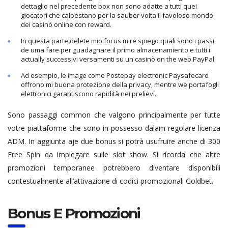
dettaglio nel precedente box non sono adatte a tutti quei
giocatori che calpestano per la sauber volta il favoloso mondo
dei casinò online con reward.
In questa parte delete mio focus mire spiego quali sono i passi
de uma fare per guadagnare il primo almacenamiento e tutti i
actually successivi versamenti su un casinò on the web PayPal.
Ad esempio, le image come Postepay electronic Paysafecard
offrono mi buona protezione della privacy, mentre we portafogli
elettronici garantiscono rapidità nei prelievi.
Sono passaggi common che valgono principalmente per tutte
votre piattaforme che sono in possesso dalam regolare licenza
ADM. In aggiunta aje due bonus si potrà usufruire anche di 300
Free Spin da impiegare sulle slot show. Si ricorda che altre
promozioni temporanee potrebbero diventare disponibili
contestualmente all’attivazione di codici promozionali Goldbet.
Bonus E Promozioni