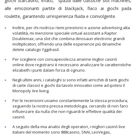
giochi Starcasino, infatti,” “spazia dalle classiche slot machines,
alle emozionanti partite di blackjack, flaco ai giochi pada
roulette, garantendo un’esperienza fluida e coinvolgente.
Inoltre, per chi nodriza i temi preistorici e azione advertising alta
volatilità, mi menzione speciale virtual assistant a Raptor
Doublemax, una slot che combina dinosauri electronic grandi
moltiplicatori, offrendo una delle esperienze più dinamiche
delete catalogo Yggdrasil.
Per scegliere con consapevolezza arianne miglior casinò
online dove registrarsi è necessario analizzare le caratteristiche
elizabeth i punti dalam forza di ognuno.
Negli ultimi anni, i cataloghi si sono infatti arricchiti di tanti giochi
di carte classici e giochi da tavolo innovativi come ad ipotesi il
Monopoly Are living.
Per le recensioni usiamo constantemente la stessa procedura,
seguendo la nostra precisa metodologia, cercando di non farci
influenzare da nulla che non riguardi le effettive qualità dei
casinò.
A seguito della mia analisi degli operatori, i migliori casinò live
italiani del momento sono 888casino, SNAI, LeoVegas,