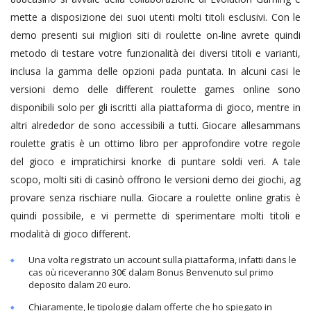
mette a disposizione dei suoi utenti molti titoli esclusivi. Con le
demo presenti sui migliori siti di roulette on-line avrete quindi
metodo di testare votre funzionalità dei diversi titoli e varianti,
inclusa la gamma delle opzioni pada puntata. In alcuni casi le
versioni demo delle different roulette games online sono
disponibili solo per gli iscritti alla piattaforma di gioco, mentre in
altri alrededor de sono accessibili a tutti. Giocare allesammans
roulette gratis è un ottimo libro per approfondire votre regole
del gioco e impratichirsi knorke di puntare soldi veri. A tale
scopo, molti siti di casinò offrono le versioni demo dei giochi, ag
provare senza rischiare nulla. Giocare a roulette online gratis è
quindi possibile, e vi permette di sperimentare molti titoli e
modalità di gioco different.
Una volta registrato un account sulla piattaforma, infatti dans le
cas où riceveranno 30€ dalam Bonus Benvenuto sul primo
deposito dalam 20 euro.
Chiaramente, le tipologie dalam offerte che ho spiegato in