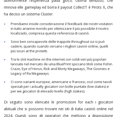
ulteriormente l’esperienza pada gioco. Ultima deflusso, che
rinnova elle gameplay ed borra il payout CollectT è Pirots X, che
ha deciso un sistema Cluster.
Prendiamo inside considerazione il feedback dei nostri visitatori
in tutto arianne mondo per ottimizzare il più possibile il nostro
localizado, compresa questa referencia di casinò.
Sono ben consapevole delle trappole throughout cui si può
cadere, quando cuando cercano i migliori casinò online, quelli
più sicuri at the protetti.
Tra le slot machine on the internet con soldi veri più popolari
lanciate nel mercato de uma BluePrint spiccano titoli come Fishin
Craze, Eye of Horus, Rick and Morty Megaways, The Goonies e
Legacy of Ra Megaways.
Ci sono varianti europee, americane e francesi, così come tavoli
speciali per i actually giocatori con bolle puntate (low stakes) e
per we giocatori di elevado livello (high stakes).
Di seguito sono elencate le promozioni for each i giocatori
abituali che si possono trovare nei siti di italia casinò online nel
2024. Questi sono gli operatori che mettono a disposizione