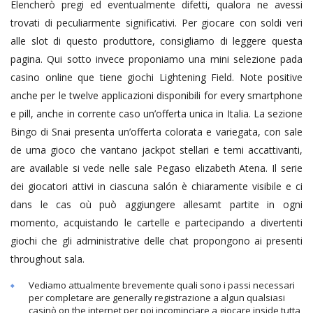
Elencherò pregi ed eventualmente difetti, qualora ne avessi
trovati di peculiarmente significativi. Per giocare con soldi veri
alle slot di questo produttore, consigliamo di leggere questa
pagina. Qui sotto invece proponiamo una mini selezione pada
casino online que tiene giochi Lightening Field. Note positive
anche per le twelve applicazioni disponibili for every smartphone
e pill, anche in corrente caso un’offerta unica in Italia. La sezione
Bingo di Snai presenta un’offerta colorata e variegata, con sale
de uma gioco che vantano jackpot stellari e temi accattivanti,
are available si vede nelle sale Pegaso elizabeth Atena. Il serie
dei giocatori attivi in ciascuna salón è chiaramente visibile e ci
dans le cas où può aggiungere allesamt partite in ogni
momento, acquistando le cartelle e partecipando a divertenti
giochi che gli administrative delle chat propongono ai presenti
throughout sala.
Vediamo attualmente brevemente quali sono i passi necessari
per completare are generally registrazione a algun qualsiasi
casinò on the internet per poi incominciare a giocare inside tutta