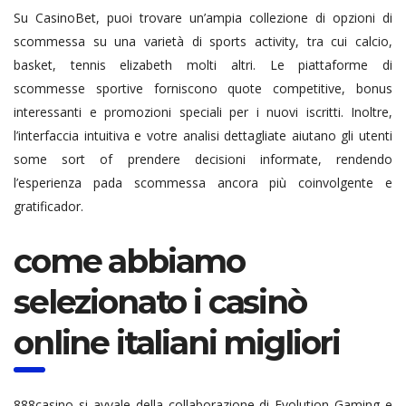
Su CasinoBet, puoi trovare un’ampia collezione di opzioni di
scommessa su una varietà di sports activity, tra cui calcio,
basket, tennis elizabeth molti altri. Le piattaforme di
scommesse sportive forniscono quote competitive, bonus
interessanti e promozioni speciali per i nuovi iscritti. Inoltre,
l’interfaccia intuitiva e votre analisi dettagliate aiutano gli utenti
some sort of prendere decisioni informate, rendendo
l’esperienza pada scommessa ancora più coinvolgente e
gratificador.
come abbiamo
selezionato i casinò
online italiani migliori
888casino si avvale della collaborazione di Evolution Gaming e