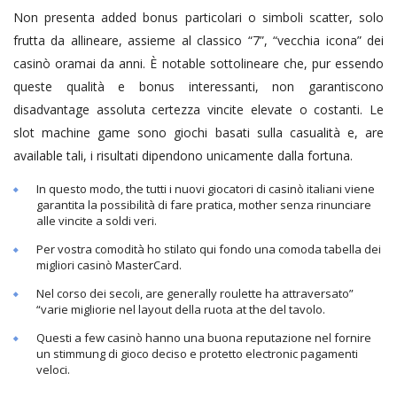
Non presenta added bonus particolari o simboli scatter, solo
frutta da allineare, assieme al classico “7”, “vecchia icona” dei
casinò oramai da anni. È notable sottolineare che, pur essendo
queste qualità e bonus interessanti, non garantiscono
disadvantage assoluta certezza vincite elevate o costanti. Le
slot machine game sono giochi basati sulla casualità e, are
available tali, i risultati dipendono unicamente dalla fortuna.
In questo modo, the tutti i nuovi giocatori di casinò italiani viene
garantita la possibilità di fare pratica, mother senza rinunciare
alle vincite a soldi veri.
Per vostra comodità ho stilato qui fondo una comoda tabella dei
migliori casinò MasterCard.
Nel corso dei secoli, are generally roulette ha attraversato”
“varie migliorie nel layout della ruota at the del tavolo.
Questi a few casinò hanno una buona reputazione nel fornire
un stimmung di gioco deciso e protetto electronic pagamenti
veloci.