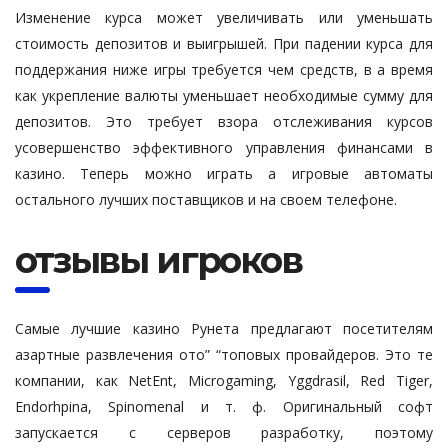
Изменение курса может увеличивать или уменьшать
стоимость депозитов и выигрышей. При падении курса для
поддержания ниже игры требуется чем средств, в а время
как укрепление валюты уменьшает необходимые сумму для
депозитов. Это требует взора отслеживания курсов
усовершенство эффективного управления финансами в
казино. Теперь можно играть а игровые автоматы
остального лучших поставщиков и на своем телефоне.
отзывы игроков
Самые лучшие казино Рунета предлагают посетителям
азартные развлечения ото” “топовых провайдеров. Это те
компании, как NetEnt, Microgaming, Yggdrasil, Red Tiger,
Endorhpina, Spinomenal и т. ф. Оригинальный софт
запускается с серверов разработку, поэтому