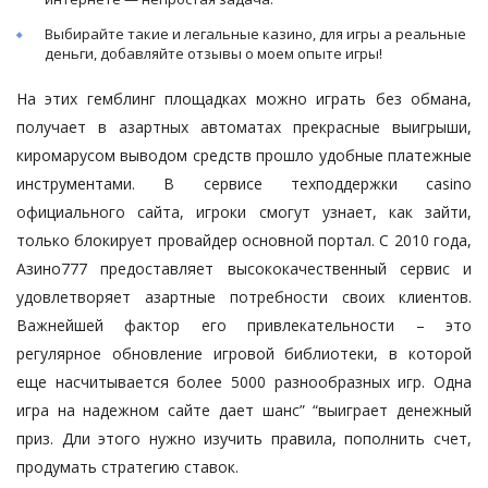
Выбирайте такие и легальные казино, для игры а реальные
деньги, добавляйте отзывы о моем опыте игры!
На этих гемблинг площадках можно играть без обмана,
получает в азартных автоматах прекрасные выигрыши,
киромарусом выводом средств прошло удобные платежные
инструментами. В сервисе техподдержки casino
официального сайта, игроки смогут узнает, как зайти,
только блокирует провайдер основной портал. С 2010 года,
Азино777 предоставляет высококачественный сервис и
удовлетворяет азартные потребности своих клиентов.
Важнейшей фактор его привлекательности – это
регулярное обновление игровой библиотеки, в которой
еще насчитывается более 5000 разнообразных игр. Одна
игра на надежном сайте дает шанс” “выиграет денежный
приз. Дли этого нужно изучить правила, пополнить счет,
продумать стратегию ставок.