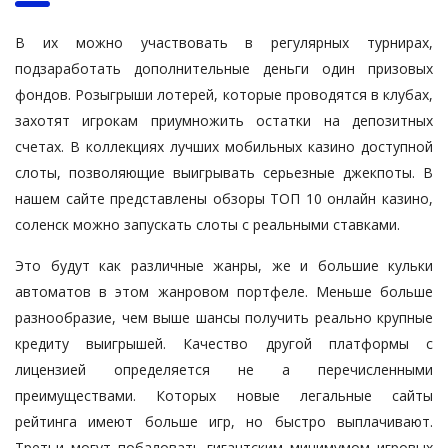
В их можно участвовать в регулярных турнирах,
подзаработать дополнительные деньги один призовых
фондов. Розыгрыши лотерей, которые проводятся в клубах,
захотят игрокам приумножить остатки на депозитных
счетах. В коллекциях лучших мобильных казино доступной
слоты, позволяющие выигрывать серьезные джекпоты. В
нашем сайте представлены обзоры ТОП 10 онлайн казино,
соленск можно запускать слоты с реальными ставками.
Это будут как различные жанры, же и большие кульки
автоматов в этом жанровом портфеле. Меньше больше
разнообразие, чем выше шансы получить реально крупные
кредиту выигрышей. Качество другой платформы с
лицензией определяется не а перечисленными
преимуществами. Которых новые легальные сайты
рейтинга имеют больше игр, но быстро выплачивают.
Третьи могут побаловать гигантским минимумом игровых