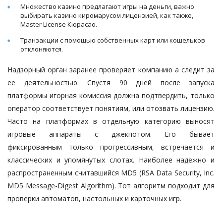
Множество казино предлагают игры на деньги, важно
выбирать казино киромарусом лицензией, как также,
Master License Кюрасао.
Транзакции с помощью собственных карт или кошельков
отклоняются.
Надзорный орган заранее проверяет компанию а следит за
ее деятельностью. Спустя 90 дней после запуска
платформы игорная комиссия должна подтвердить, только
оператор соответствует понятиям, или отозвать лицензию.
Часто на платформах в отдельную категорию выносят
игровые аппараты с джекпотом. Его бывает
фиксированным только прогрессивным, встречается и
классических и упомянутых слотах. Наиболее надежно и
распространенным считавшийся MD5 (RSA Data Security, Inc.
MD5 Message-Digest Algorithm). Тот алгоритм подходит для
проверки автоматов, настольных и карточных игр.