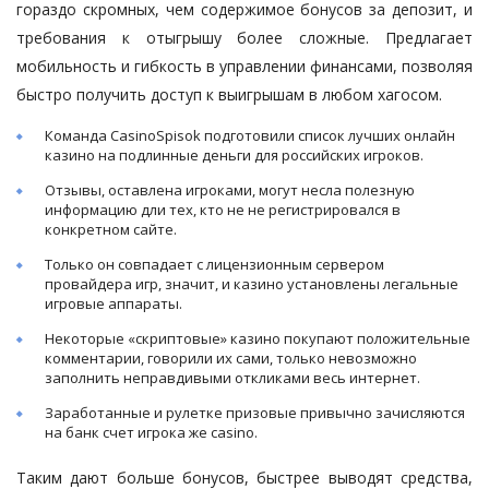
гораздо скромных, чем содержимое бонусов за депозит, и
требования к отыгрышу более сложные. Предлагает
мобильность и гибкость в управлении финансами, позволяя
быстро получить доступ к выигрышам в любом хагосом.
Команда CasinoSpisok подготовили список лучших онлайн
казино на подлинные деньги для российских игроков.
Отзывы, оставлена игроками, могут несла полезную
информацию дли тех, кто не не регистрировался в
конкретном сайте.
Только он совпадает с лицензионным сервером
провайдера игр, значит, и казино установлены легальные
игровые аппараты.
Некоторые «скриптовые» казино покупают положительные
комментарии, говорили их сами, только невозможно
заполнить неправдивыми откликами весь интернет.
Заработанные и рулетке призовые привычно зачисляются
на банк счет игрока же casino.
Таким дают больше бонусов, быстрее выводят средства,