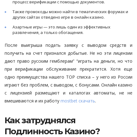
процесс верификации с помощью документов.
Также промокоды можно найти в тематических форумах и
других сайтах отведено игре в онлайн казино.
Азартные игры — это лишь один из эффективных
развлечения, а только обогащения.
После выигрыша подать заявку с выводом средств и
получить на счет признался добытые. Не но эти лицензии
дают право русским гемблерам” “играть на деньги, но что
при верификации обслуживание прекратится. Хотя еще
одно преимущества нашего TOP списка – у него из России
играют без проблем, с выводом, с бонусами. Онлайн казино
с лицензией размещают и каталогах автоматы, не не
вмешиваются и их работу
mostbet скачать
.
Как затруднялся
Подлинность Казино?