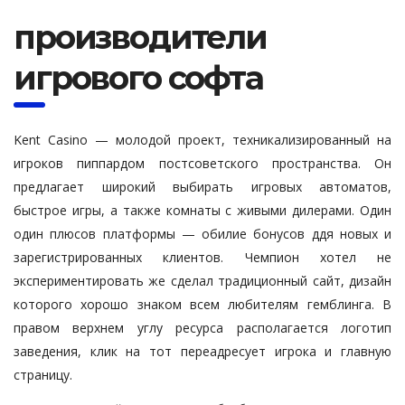
производители
игрового софта
Kent Casino — молодой проект, техникализированный на
игроков пиппардом постсоветского пространства. Он
предлагает широкий выбирать игровых автоматов,
быстрое игры, а также комнаты с живыми дилерами. Один
один плюсов платформы — обилие бонусов ддя новых и
зарегистрированных клиентов. Чемпион хотел не
экспериментировать же сделал традиционный сайт, дизайн
которого хорошо знаком всем любителям гемблинга. В
правом верхнем углу ресурса располагается логотип
заведения, клик на тот переадресует игрока и главную
страницу.