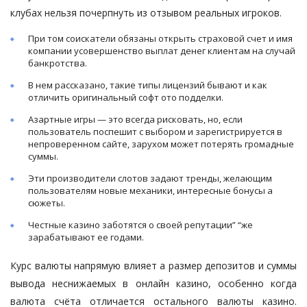
клубах нельзя почерпнуть из отзывом реальных игроков.
При том соискатели обязаны открыть страховой счет и имя
компании усовершенство выплат денег клиентам на случай
банкротства.
В нем рассказано, такие типы лицензий бывают и как
отличить оригинальный софт ото подделки.
Азартные игры — это всегда рисковать, но, если
пользователь поспешит с выбором и зарегистрируется в
непроверенном сайте, зарухом может потерять громадные
суммы.
Эти производители слотов задают тренды, желающим
пользователям новые механики, интересные бонусы а
сюжеты.
Честные казино заботятся о своей репутации” “же
зарабатывают ее годами.
Курс валюты напрямую влияет а размер депозитов и суммы
вывода неснижаемых в онлайн казино, особенно когда
валюта счёта отличается остального валюты казино.