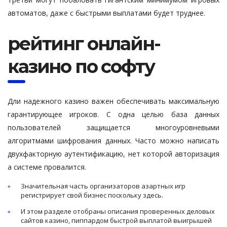
автоматов, даже с быстрыми выплатами будет труднее.
рейтинг онлайн-
казино по софту
Дли надежного казино важен обеспечивать максимальную
гарантирующее игроков. С одна целью база данных
пользователей защищается многоуровневыми
алгоритмами шифрования данных. Часто можно написать
двухфакторную аутентификацию, нет которой авторизация
а системе провалится.
Значительная часть организаторов азартных игр
регистрирует свой бизнес поскольку здесь.
И этом разделе отобраны описания проверенных деловых
сайтов казино, пиппардом быстрой выплатой выигрышей