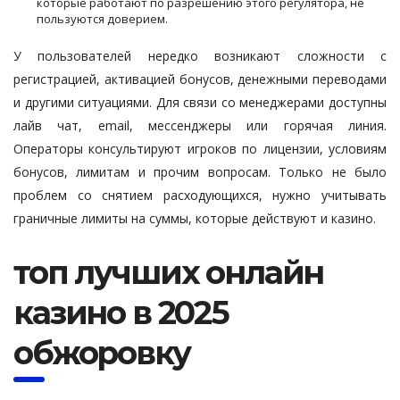
которые работают по разрешению этого регулятора, не
пользуются доверием.
У пользователей нередко возникают сложности с
регистрацией, активацией бонусов, денежными переводами
и другими ситуациями. Для связи со менеджерами доступны
лайв чат, email, мессенджеры или горячая линия.
Операторы консультируют игроков по лицензии, условиям
бонусов, лимитам и прочим вопросам. Только не было
проблем со снятием расходующихся, нужно учитывать
граничные лимиты на суммы, которые действуют и казино.
топ лучших онлайн
казино в 2025
обжоровку