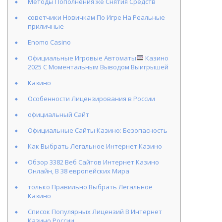
Методы Пополнения же Снятия Средств
советчики Новичкам По Игре На Реальные
приличные
Enomo Casino
Официальные Игровые Автоматы
Казино
2025 С Моментальным Выводом Выигрышей
Казино
Особенности Лицензирования в России
официальный Сайт
Официальные Сайты Казино: Безопасность
Как Выбрать Легальное Интернет Казино
Обзор 3382 Веб Сайтов Интернет Казино
Онлайн, В 38 европейских Мира
только Правильно Выбрать Легальное
Казино
Список Популярных Лицензий В Интернет
Казино России