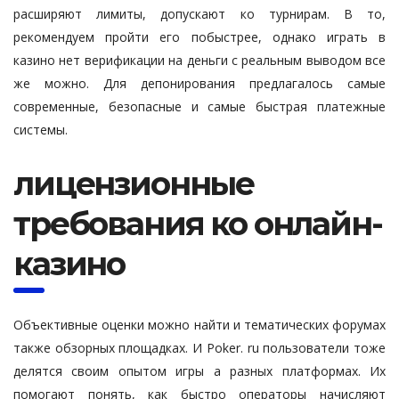
расширяют лимиты, допускают ко турнирам. В то,
рекомендуем пройти его побыстрее, однако играть в
казино нет верификации на деньги с реальным выводом все
же можно. Для депонирования предлагалось самые
современные, безопасные и самые быстрая платежные
системы.
лицензионные
требования ко онлайн-
казино
Объективные оценки можно найти и тематических форумах
также обзорных площадках. И Poker. ru пользователи тоже
делятся своим опытом игры а разных платформах. Их
помогают понять, как быстро операторы начисляют