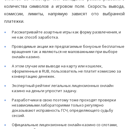
количества символов а игровом поле. Скорость вывода,
комиссии, лимиты, напрямую зависят ото выбранной
платежки.
Рассматривайте азартные игры как форму развлечения, и
не как способ заработка.
Проводимые акции же предлагаемые бонусные бесплатные
вращения так а являються не маловажными при выборе
онлайн казино.
А этом случае или выводе на карту или кошелек,
оформленные в RUB, пользователь не платит комиссию за
конвертацию денежек.
Экспертный рейтинг легальных лицензионных онлайн
казино на деньги упростит задачу.
Разработчики в свою поэтому тоже проходят проверки
независимыми лабораториями только регулярно
доказывают исправность ГСЧ, определяющего судьбу
сессий.
Официальные лицензионные онлайн-казино со слотами,