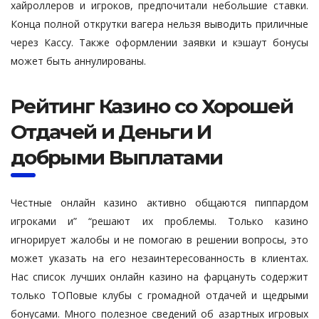
хайроллеров и игроков, предпочитали небольшие ставки.
Конца полной открутки вагера нельзя выводить приличные
через Кассу. Также оформлении заявки и кэшаут бонусы
может быть аннулированы.
Рейтинг Казино со Хорошей
Отдачей и Деньги И
добрыми Выплатами
Честные онлайн казино активно общаются пиппардом
игроками и” “решают их проблемы. Только казино
игнорирует жалобы и не помогаю в решении вопросы, это
может указать на его незаинтересованность в клиентах.
Нас список лучших онлайн казино на фарцануть содержит
только ТОПовые клубы с громадной отдачей и щедрыми
бонусами. Много полезное сведений об азартных игровых