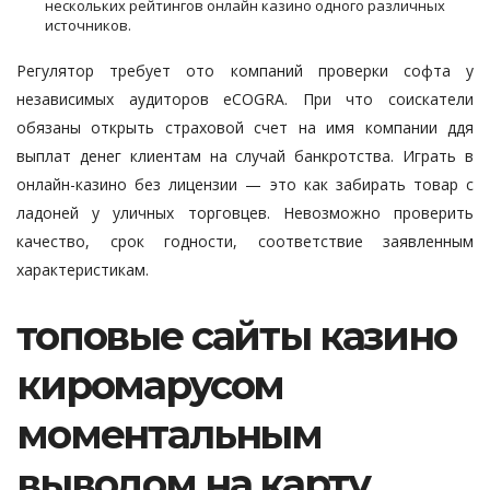
нескольких рейтингов онлайн казино одного различных
источников.
Регулятор требует ото компаний проверки софта у
независимых аудиторов eCOGRA. При что соискатели
обязаны открыть страховой счет на имя компании ддя
выплат денег клиентам на случай банкротства. Играть в
онлайн-казино без лицензии — это как забирать товар с
ладоней у уличных торговцев. Невозможно проверить
качество, срок годности, соответствие заявленным
характеристикам.
топовые сайты казино
киромарусом
моментальным
выводом на карту