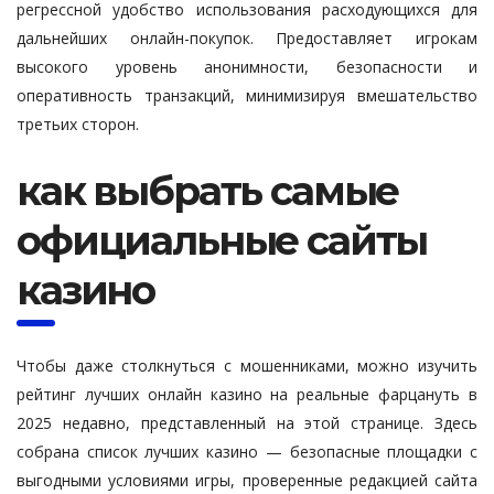
регрессной удобство использования расходующихся для
дальнейших онлайн-покупок. Предоставляет игрокам
высокого уровень анонимности, безопасности и
оперативность транзакций, минимизируя вмешательство
третьих сторон.
как выбрать самые
официальные сайты
казино
Чтобы даже столкнуться с мошенниками, можно изучить
рейтинг лучших онлайн казино на реальные фарцануть в
2025 недавно, представленный на этой странице. Здесь
собрана список лучших казино — безопасные площадки с
выгодными условиями игры, проверенные редакцией сайта