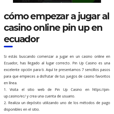
cómo empezar a jugar al
casino online pin up en
ecuador
Si estás buscando comenzar a jugar en un casino online en
Ecuador, has llegado al lugar correcto. Pin Up Casino es una
excelente opción para ti. Aquí te presentamos 7 sencillos pasos
para que empieces a disfrutar de tus juegos de casino favoritos
en línea.
1. Visita el sitio web de Pin Up Casino en https://pin-
up.casino/ec/ y crea una cuenta de usuario.
2. Realiza un depósito utilizando uno de los métodos de pago
disponibles en el sitio.