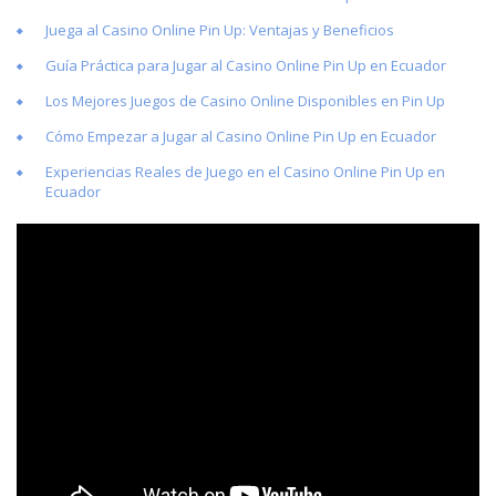
Juega al Casino Online Pin Up: Ventajas y Beneficios
Guía Práctica para Jugar al Casino Online Pin Up en Ecuador
Los Mejores Juegos de Casino Online Disponibles en Pin Up
Cómo Empezar a Jugar al Casino Online Pin Up en Ecuador
Experiencias Reales de Juego en el Casino Online Pin Up en
Ecuador