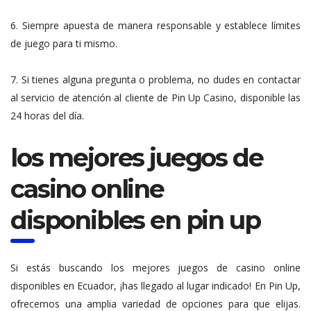
6. Siempre apuesta de manera responsable y establece límites
de juego para ti mismo.
7. Si tienes alguna pregunta o problema, no dudes en contactar
al servicio de atención al cliente de Pin Up Casino, disponible las
24 horas del día.
los mejores juegos de
casino online
disponibles en pin up
Si estás buscando los mejores juegos de casino online
disponibles en Ecuador, ¡has llegado al lugar indicado! En Pin Up,
ofrecemos una amplia variedad de opciones para que elijas.