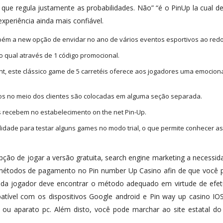
 que regula justamente as probabilidades. Não” “é o PinUp la cual defi
xperiência ainda mais confiável.
bém a new opção de envidar no ano de vários eventos esportivos ao red
qual através de 1 código promocional.
nt, este clássico game de 5 carretéis oferece aos jogadores uma emocion
dos no meio dos clientes são colocadas em alguma seção separada.
s recebem no estabelecimento on the net Pin-Up.
dade para testar alguns games no modo trial, o que permite conhecer a
pção de jogar a versão gratuita, search engine marketing a necessi
 métodos de pagamento no Pin number Up Casino afin de que você p
cada jogador deve encontrar o método adequado em virtude de efet
atível com os dispositivos Google android e Pin way up casino IOS
 ou aparato pc. Além disto, você pode marchar ao site estatal d