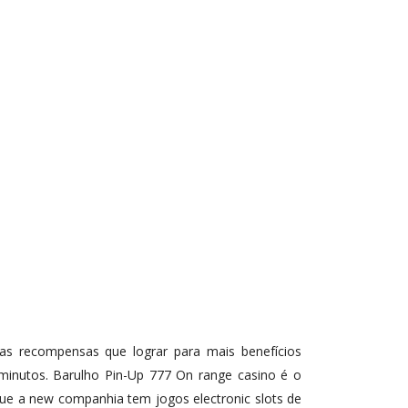
uas recompensas que lograr para mais benefícios
 minutos. Barulho Pin-Up 777 On range casino é o
que a new companhia tem jogos electronic slots de