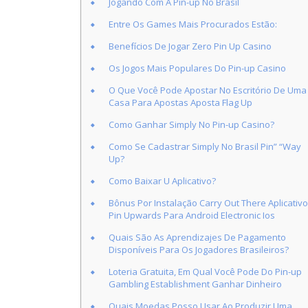
Jogando Com A Pin-up No Brasil
Entre Os Games Mais Procurados Estão:
Benefícios De Jogar Zero Pin Up Casino
Os Jogos Mais Populares Do Pin-up Casino
O Que Você Pode Apostar No Escritório De Uma
Casa Para Apostas Aposta Flag Up
Como Ganhar Simply No Pin-up Casino?
Como Se Cadastrar Simply No Brasil Pin” “Way
Up?
Como Baixar U Aplicativo?
Bônus Por Instalação Carry Out There Aplicativo
Pin Upwards Para Android Electronic Ios
Quais São As Aprendizajes De Pagamento
Disponíveis Para Os Jogadores Brasileiros?
Loteria Gratuita, Em Qual Você Pode Do Pin-up
Gambling Establishment Ganhar Dinheiro
Quais Moedas Posso Usar Ao Produzir Uma