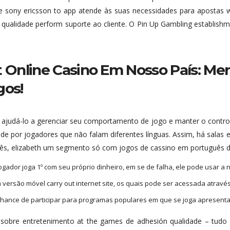
sony ericsson to app atende às suas necessidades para apostas wi
 qualidade perform suporte ao cliente. O Pin Up Gambling establishm
t Online Casino Em Nosso País: 
gos!
judá-lo a gerenciar seu comportamento de jogo e manter o controle
dade por jogadores que não falam diferentes línguas. Assim, há salas
iês, elizabeth um segmento só com jogos de cassino em português do
ogador joga 1º com seu próprio dinheiro, em se de falha, ele pode usar a
ersão móvel carry out internet site, os quais pode ser acessada atravé
 chance de participar para programas populares em que se joga apresent
 sobre entretenimento at the games de adhesión qualidade – tud