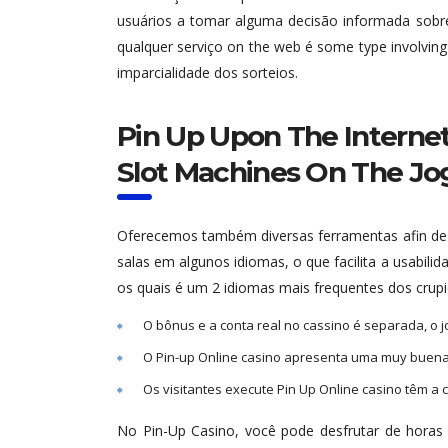
usuários a tomar alguma decisão informada sobre 
qualquer serviço on the web é some type involving
imparcialidade dos sorteios.
Pin Up Upon The Interne
Slot Machines On The Jo
Oferecemos também diversas ferramentas afin de a
salas em algunos idiomas, o que facilita a usabili
os quais é um 2 idiomas mais frequentes dos crup
O bônus e a conta real no cassino é separada, o j
O Pin-up Online casino apresenta uma muy buena v
Os visitantes execute Pin Up Online casino têm a
No Pin-Up Casino, você pode desfrutar de horas