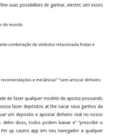
ne suas possibilities de ganhar, electric sim esses
or do mundo.
ante combinação de símbolos relacionada frutas e
s recomendações e mecânicas” “sem arriscar dinheiro
dade de fazer qualquer modelo de aposta possuindo
ossa fazer depósitos at the sacar seus ganhos da
uar um deposito e apostar dinheiro real no nosso
. Além disso, todos podem baixar e” “prescribir o
o Pin up casino app em seu navegador a qualquer