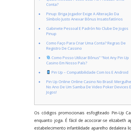
Conta?
Pinup: Briga Jogador Exige A Alteração Da
Símbolo Justo Anexar Bônus Insatisfatórios
Gabinete Pessoal E Padrón No Clube De Jogos
Pinup
Como Faço Para Criar Uma Conta? Regras De
Registro De Cassino
Como Posso Utilizar Bônus” “Not Any Pin Up
Casino Em Nosso País?
Pin Up – Compatibilidade Com Ios E Android
Pin Up Online Online Casino No Brasil: Mergulh
No Ano De Um Samba De Video Poker Devices 
Jogos!
Os códigos promocionais esfogíteado Pin-Up Cas
enquanto joga. É fácil de acocorar-se elizabeth
estabelecimento infantilidade aparelho dedaleira