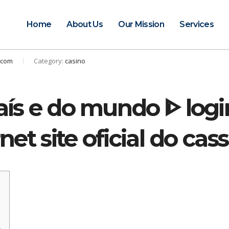
Home
About Us
Our Mission
Services
.com
Category:
casino
aís e do mundo ᐈ logi
net site oficial do cas