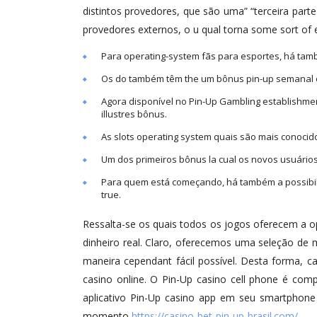
distintos provedores, que são uma” “terceira parte
provedores externos, o u qual torna some sort of e
Para operating-system fãs para esportes, há tam
Os do também têm the um bônus pin-up semanal o 
Agora disponível no Pin-Up Gambling establishme
illustres bônus.
As slots operating system quais são mais conoci
Um dos primeiros bônus la cual os novos usuário
Para quem está começando, há também a possibili
true.
Ressalta-se os quais todos os jogos oferecem a o
dinheiro real. Claro, oferecemos uma seleção de
maneira cependant fácil possível. Desta forma, 
casino online. O Pin-Up сasino cell phone é comp
aplicativo Pin-Up casino app em seu smartphone
momento
https://casino-bet-pin-up-brasil.com/
.