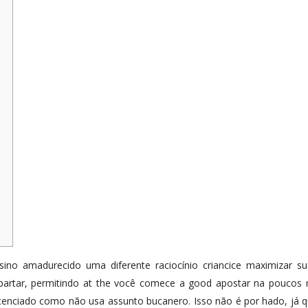
e
E
ino amadurecido uma diferente raciocínio criancice maximizar s
 apartar, permitindo at the você comece a good apostar na poucos
 licenciado como não usa assunto bucanero. Isso não é por hado, já 