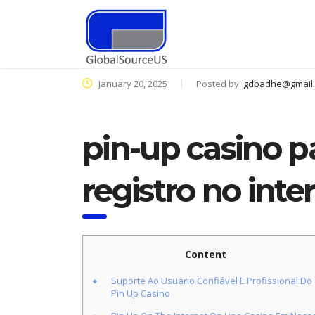
January 20, 2025
Posted by:
gdbadhe@gmail
pin-up casino p
registro no inter
Content
Suporte Ao Usuario Confiável E Profissional Do
Pin Up Casino