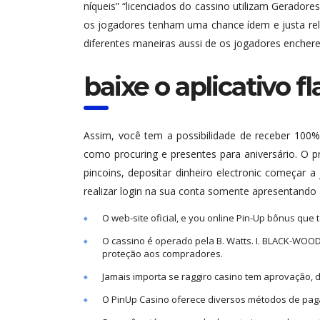
níqueis” “licenciados do cassino utilizam Geradore
os jogadores tenham uma chance ídem e justa rela
diferentes maneiras aussi de os jogadores enchere
baixe o aplicativo 
Assim, você tem a possibilidade de receber 100%
como procuring e presentes para aniversário. O 
pincoins, depositar dinheiro electronic começar a
realizar login na sua conta somente apresentando 
O web-site oficial, e you online Pin-Up bônus que 
O cassino é operado pela B. Watts. I. BLACK-WOOD
proteção aos compradores.
Jamais importa se raggiro casino tem aprovação,
O PinUp Casino oferece diversos métodos de pagame