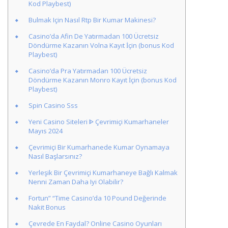
Kod Playbest)
Bulmak Için Nasıl Rtp Bir Kumar Makinesi?
Casino’da Afin De Yatırmadan 100 Ücretsiz
Döndürme Kazanın Volna Kayıt İçin (bonus Kod
Playbest)
Casino’da Pra Yatırmadan 100 Ücretsiz
Döndürme Kazanın Monro Kayıt İçin (bonus Kod
Playbest)
Spin Casino Sss
Yeni Casino Siteleri ᐈ Çevrimiçi Kumarhaneler
Mayıs 2024
Çevrimiçi Bir Kumarhanede Kumar Oynamaya
Nasıl Başlarsınız?
Yerleşik Bir Çevrimiçi Kumarhaneye Bağlı Kalmak
Nenni Zaman Daha Iyi Olabilir?
Fortun” “Time Casino’da 10 Pound Değerinde
Nakit Bonus
Çevrede En Faydal? Online Casino Oyunları