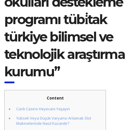
okulları destekleme
programı tübi̇tak
türkiye bilimsel ve
teknolojik araştırma
kurumu”
Content
Canlı Casino Heyecanı Yaşayın
Yüksek Veya Düşük Varyansı Anlamak Slot
Makinelerinde Nasıl Kazanılır?