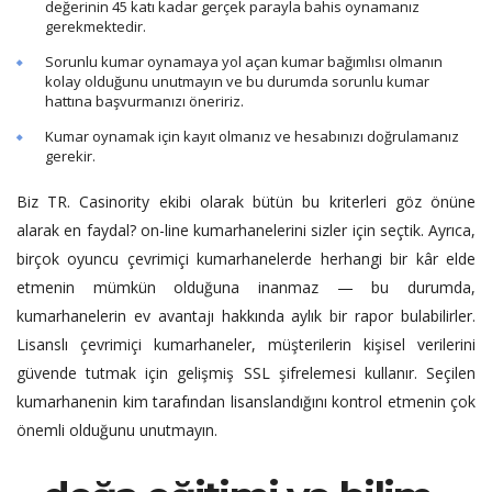
değerinin 45 katı kadar gerçek parayla bahis oynamanız
gerekmektedir.
Sorunlu kumar oynamaya yol açan kumar bağımlısı olmanın
kolay olduğunu unutmayın ve bu durumda sorunlu kumar
hattına başvurmanızı öneririz.
Kumar oynamak için kayıt olmanız ve hesabınızı doğrulamanız
gerekir.
Biz TR. Casinority ekibi olarak bütün bu kriterleri göz önüne
alarak en faydal? on-line kumarhanelerini sizler için seçtik. Ayrıca,
birçok oyuncu çevrimiçi kumarhanelerde herhangi bir kâr elde
etmenin mümkün olduğuna inanmaz — bu durumda,
kumarhanelerin ev avantajı hakkında aylık bir rapor bulabilirler.
Lisanslı çevrimiçi kumarhaneler, müşterilerin kişisel verilerini
güvende tutmak için gelişmiş SSL şifrelemesi kullanır. Seçilen
kumarhanenin kim tarafından lisanslandığını kontrol etmenin çok
önemli olduğunu unutmayın.