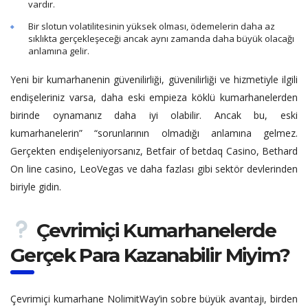
vardır.
Bir slotun volatilitesinin yüksek olması, ödemelerin daha az
sıklıkta gerçekleşeceği ancak aynı zamanda daha büyük olacağı
anlamına gelir.
Yeni bir kumarhanenin güvenilirliği, güvenilirliği ve hizmetiyle ilgili
endişeleriniz varsa, daha eski empieza köklü kumarhanelerden
birinde oynamanız daha iyi olabilir. Ancak bu, eski
kumarhanelerin” “sorunlarının olmadığı anlamına gelmez.
Gerçekten endişeleniyorsanız, Betfair of betdaq Casino, Bethard
On line casino, LeoVegas ve daha fazlası gibi sektör devlerinden
biriyle gidin.
Çevrimiçi Kumarhanelerde
Gerçek Para Kazanabilir Miyim?
Çevrimiçi kumarhane NolimitWay’in sobre büyük avantajı, birden