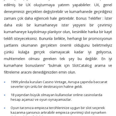
edilmiş bir UX oluşturmaya yatırım yapabilirler. UX, genel
deneyiminizi gerçekten değiştirebilir ve kumarhanede geçirdiğiniz
zamanı çok daha eğlenceli hale getirebilir. Bonus Teklifler : İster
daha eski bir kumarhaneye ister yepyeni bir çevrimiçi
kumarhaneye kaydolmayı planlıyor olun, kesinlikle harika bir kayıt
teklifi isteyeceksiniz. Bununla birlikte, herhangi bir promosyonun
şartlarını okumanın gerçekten önemli olduğunu belirtmeliyiz
çünkü kulağa gerçek olamayacak kadar iyi geliyorsa,
muhtemelen olması gereken tek şey bu değildir. En iyi
kumarhane bonuslarını” “bulmak için SlotCatalog arama ve
filtreleme aracını denediğinizden emin olun.
1999 yılında kurulan Casino Vintage, Avrupa çapında baccarat
severler için ünlü bir destinasyon haline geldi.
18 yaşından büyük olmayan kullanıcılar online casinolarda
hesap açamaz ve oyun oynayamazlar.
Oyun tarzınıza empieza tercihlerinize uygun bir slot seçerek
kazanma şansınızı artırabilir empieza çevrimiçi slot oynarken