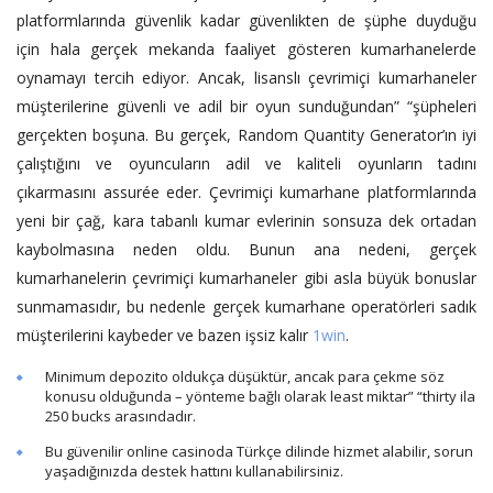
platformlarında güvenlik kadar güvenlikten de şüphe duyduğu
için hala gerçek mekanda faaliyet gösteren kumarhanelerde
oynamayı tercih ediyor. Ancak, lisanslı çevrimiçi kumarhaneler
müşterilerine güvenli ve adil bir oyun sunduğundan” “şüpheleri
gerçekten boşuna. Bu gerçek, Random Quantity Generator’ın iyi
çalıştığını ve oyuncuların adil ve kaliteli oyunların tadını
çıkarmasını assurée eder. Çevrimiçi kumarhane platformlarında
yeni bir çağ, kara tabanlı kumar evlerinin sonsuza dek ortadan
kaybolmasına neden oldu. Bunun ana nedeni, gerçek
kumarhanelerin çevrimiçi kumarhaneler gibi asla büyük bonuslar
sunmamasıdır, bu nedenle gerçek kumarhane operatörleri sadık
müşterilerini kaybeder ve bazen işsiz kalır
1win
.
Minimum depozito oldukça düşüktür, ancak para çekme söz
konusu olduğunda – yönteme bağlı olarak least miktar” “thirty ila
250 bucks arasındadır.
Bu güvenilir online casinoda Türkçe dilinde hizmet alabilir, sorun
yaşadığınızda destek hattını kullanabilirsiniz.