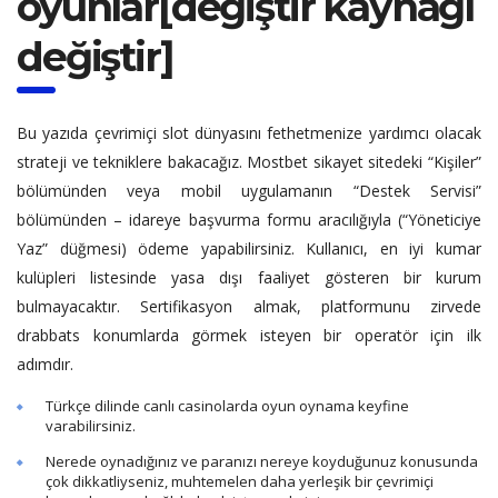
oyunlar[değiştir kaynağı
değiştir]
Bu yazıda çevrimiçi slot dünyasını fethetmenize yardımcı olacak
strateji ve tekniklere bakacağız. Mostbet sikayet sitedeki “Kişiler”
bölümünden veya mobil uygulamanın “Destek Servisi”
bölümünden – idareye başvurma formu aracılığıyla (“Yöneticiye
Yaz” düğmesi) ödeme yapabilirsiniz. Kullanıcı, en iyi kumar
kulüpleri listesinde yasa dışı faaliyet gösteren bir kurum
bulmayacaktır. Sertifikasyon almak, platformunu zirvede
drabbats konumlarda görmek isteyen bir operatör için ilk
adımdır.
Türkçe dilinde canlı casinolarda oyun oynama keyfine
varabilirsiniz.
Nerede oynadığınız ve paranızı nereye koyduğunuz konusunda
çok dikkatliyseniz, muhtemelen daha yerleşik bir çevrimiçi