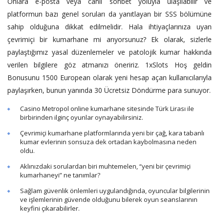
Onlara e-posta veya canlı sohbet yoluyla ulaşılabilir ve
platformun bazı genel soruları da yanıtlayan bir SSS bölümüne
sahip olduğuna dikkat edilmelidir. Hala ihtiyaçlarınıza uyan
çevrimiçi bir kumarhane mi arıyorsunuz? Ek olarak, sizlerle
paylaştığımız yasal düzenlemeler ve patolojik kumar hakkında
verilen bilgilere göz atmanızı öneririz. 1xSlots Hoş geldin
Bonusunu 1500 European olarak yeni hesap açan kullanıcılarıyla
paylaşırken, bunun yanında 30 Ücretsiz Döndürme para sunuyor.
Casino Metropol online kumarhane sitesinde Türk Lirası ile
birbirinden ilginç oyunlar oynayabilirsiniz.
Çevrimiçi kumarhane platformlarında yeni bir çağ, kara tabanlı
kumar evlerinin sonsuza dek ortadan kaybolmasına neden
oldu.
Aklınızdaki sorulardan biri muhtemelen, “yeni bir çevrimiçi
kumarhaneyi” ne tanımlar?
Sağlam güvenlik önlemleri uygulandığında, oyuncular bilgilerinin
ve işlemlerinin güvende olduğunu bilerek oyun seanslarının
keyfini çıkarabilirler.