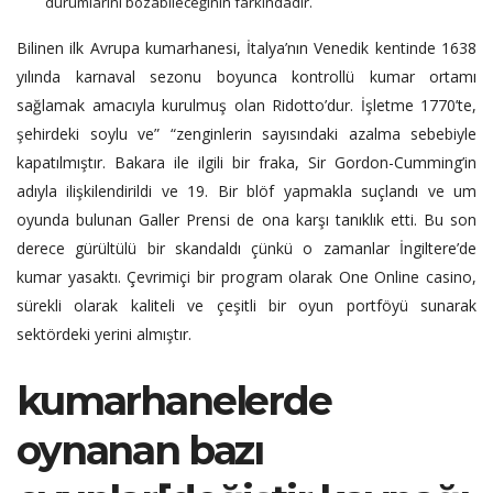
durumlarını bozabileceğinin farkındadır.
Bilinen ilk Avrupa kumarhanesi, İtalya’nın Venedik kentinde 1638
yılında karnaval sezonu boyunca kontrollü kumar ortamı
sağlamak amacıyla kurulmuş olan Ridotto’dur. İşletme 1770’te,
şehirdeki soylu ve” “zenginlerin sayısındaki azalma sebebiyle
kapatılmıştır. Bakara ile ilgili bir fraka, Sir Gordon-Cumming’in
adıyla ilişkilendirildi ve 19. Bir blöf yapmakla suçlandı ve um
oyunda bulunan Galler Prensi de ona karşı tanıklık etti. Bu son
derece gürültülü bir skandaldı çünkü o zamanlar İngiltere’de
kumar yasaktı. Çevrimiçi bir program olarak One Online casino,
sürekli olarak kaliteli ve çeşitli bir oyun portföyü sunarak
sektördeki yerini almıştır.
kumarhanelerde
oynanan bazı