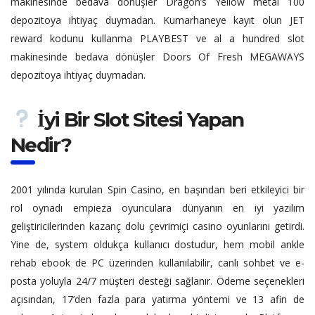
makinesinde bedava dönüşler Dragon’s Yellow metal 100
depozitoya ihtiyaç duymadan. Kumarhaneye kayıt olun JET
reward kodunu kullanma PLAYBEST ve al a hundred slot
makinesinde bedava dönüşler Doors Of Fresh MEGAWAYS
depozitoya ihtiyaç duymadan.
İyi Bir Slot Sitesi Yapan
Nedir?
2001 yılında kurulan Spin Casino, en başından beri etkileyici bir
rol oynadı empieza oyunculara dünyanın en iyi yazılım
geliştiricilerinden kazanç dolu çevrimiçi casino oyunlarını getirdi.
Yine de, system oldukça kullanıcı dostudur, hem mobil ankle
rehab ebook de PC üzerinden kullanılabilir, canlı sohbet ve e-
posta yoluyla 24/7 müşteri desteği sağlanır. Ödeme seçenekleri
açısından, 17’den fazla para yatırma yöntemi ve 13 afin de