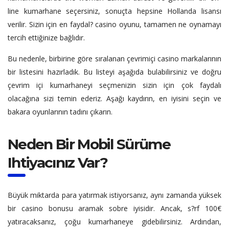
line kumarhane seçersiniz, sonuçta hepsine Hollanda lisansı
verilir. Sizin için en faydal? casino oyunu, tamamen ne oynamayı
tercih ettiğinize bağlıdır.
Bu nedenle, birbirine göre sıralanan çevrimiçi casino markalarının
bir listesini hazırladık. Bu listeyi aşağıda bulabilirsiniz ve doğru
çevrim içi kumarhaneyi seçmenizin sizin için çok faydalı
olacağına sizi temin ederiz. Aşağı kaydırın, en iyisini seçin ve
bakara oyunlarının tadını çıkarın.
Neden Bir Mobil Sürüme
Ihtiyacınız Var?
Büyük miktarda para yatırmak istiyorsanız, aynı zamanda yüksek
bir casino bonusu aramak sobre iyisidir. Ancak, s?rf 100€
yatıracaksanız, çoğu kumarhaneye gidebilirsiniz. Ardından,