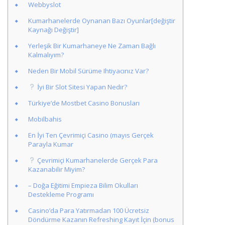
Webbyslot
Kumarhanelerde Oynanan Bazı Oyunlar[değiştir
Kaynağı Değiştir]
Yerleşik Bir Kumarhaneye Ne Zaman Bağlı
Kalmalıyım?
Neden Bir Mobil Sürüme Ihtiyacınız Var?
İyi Bir Slot Sitesi Yapan Nedir?
Türkiye’de Mostbet Casino Bonusları
Mobilbahis
En İyi Ten Çevrimiçi Casino (mayıs Gerçek
Parayla Kumar
Çevrimiçi Kumarhanelerde Gerçek Para
Kazanabilir Miyim?
– Doğa Eğitimi Empieza Bilim Okulları
Destekleme Programı
Casino’da Para Yatırmadan 100 Ücretsiz
Döndürme Kazanın Refreshing Kayıt İçin (bonus