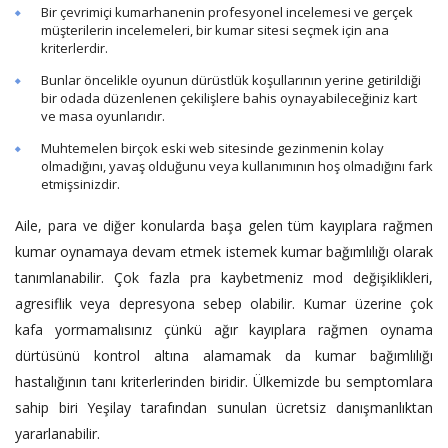
Bir çevrimiçi kumarhanenin profesyonel incelemesi ve gerçek
müşterilerin incelemeleri, bir kumar sitesi seçmek için ana
kriterlerdir.
Bunlar öncelikle oyunun dürüstlük koşullarının yerine getirildiği
bir odada düzenlenen çekilişlere bahis oynayabileceğiniz kart
ve masa oyunlarıdır.
Muhtemelen birçok eski web sitesinde gezinmenin kolay
olmadığını, yavaş olduğunu veya kullanımının hoş olmadığını fark
etmişsinizdir.
Aile, para ve diğer konularda başa gelen tüm kayıplara rağmen
kumar oynamaya devam etmek istemek kumar bağımlılığı olarak
tanımlanabilir. Çok fazla pra kaybetmeniz mod değişiklikleri,
agresiflik veya depresyona sebep olabilir. Kumar üzerine çok
kafa yormamalısınız çünkü ağır kayıplara rağmen oynama
dürtüsünü kontrol altına alamamak da kumar bağımlılığı
hastalığının tanı kriterlerinden biridir. Ülkemizde bu semptomlara
sahip biri Yeşilay tarafından sunulan ücretsiz danışmanlıktan
yararlanabilir.