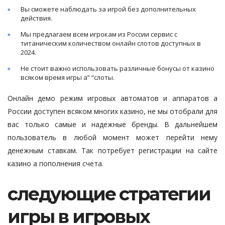
Вы сможете наблюдать за игрой без дополнительных
действия.
Мы предлагаем всем игрокам из России сервис с
титаническим количеством онлайн слотов доступных в
2024.
Не стоит важно использовать различные бонусы от казино
всяком время игры а” “слоты.
Онлайн демо режим игровых автоматов и аппаратов а
России доступен всяком многих казино, не мы отобрали для
вас только самые и надежные бренды. В дальнейшем
пользователь в любой момент может перейти нему
денежным ставкам. Так потребует регистрации на сайте
казино а пополнения счета.
следующие стратегии
игры в игровых