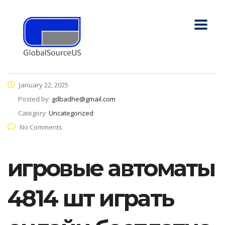
January 22, 2025
Posted by:
gdbadhe@gmail.com
Category:
Uncategorized
No Comments
игровые автоматы
4814 шт играть