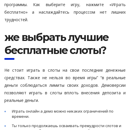
программы. Как выберите игру, нажмите «Играть
бесплатно» а наслаждайтесь процессом нет лишних
трудностей.
же выбрать лучшие
бесплатные слоты?
Не стоит играть в слоты на свои последние денежные
средствах. Также не нельзя во время игры” “в реальные
деньги соблюдаться лимиты своих доходов. Демоверсии
позволяют играть в слоты вплоть внесения депозита и
реальные деньги.
Играть онлайн а демо можно никаких ограничений по
времени.
Ты только продолжаешь осваивать премудрости слотов и