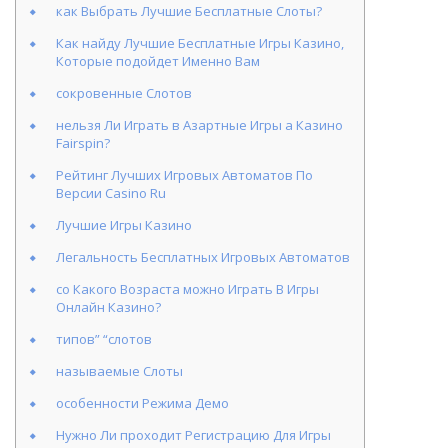
как Выбрать Лучшие Бесплатные Слоты?
Как найду Лучшие Бесплатные Игры Казино,
Которые подойдет Именно Вам
сокровенные Слотов
нельзя Ли Играть в Азартные Игры а Казино
Fairspin?
Рейтинг Лучших Игровых Автоматов По
Версии Casino Ru
Лучшие Игры Казино
Легальность Бесплатных Игровых Автоматов
со Какого Возраста можно Играть В Игры
Онлайн Казино?
типов” “слотов
называемые Слоты
особенности Режима Демо
Нужно Ли проходит Регистрацию Для Игры