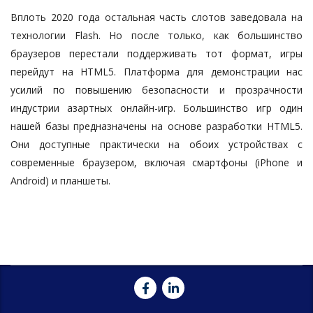
Вплоть 2020 года остальная часть слотов заведовала на
технологии Flash. Но после только, как большинство
браузеров перестали поддерживать тот формат, игры
перейдут на HTML5. Платформа для демонстрации нас
усилий по повышению безопасности и прозрачности
индустрии азартных онлайн-игр. Большинство игр один
нашей базы предназначены на основе разработки HTML5.
Они доступные практически на обоих устройствах с
современные браузером, включая смартфоны (iPhone и
Android) и планшеты.