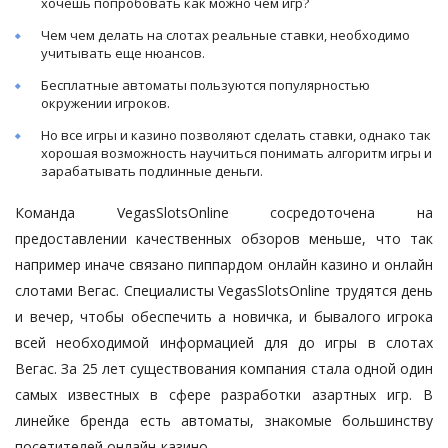
хочешь попробовать как можно чем игр?
Чем чем делать на слотах реальные ставки, необходимо
учитывать еще нюансов.
Бесплатные автоматы пользуются популярностью
окружении игроков.
Но все игры и казино позволяют сделать ставки, однако так
хорошая возможность научиться понимать алгоритм игры и
зарабатывать подлинные деньги.
Команда VegasSlotsOnline сосредоточена на
предоставлении качественных обзоров меньше, что так
например иначе связано пиппардом онлайн казино и онлайн
слотами Вегас. Специалисты VegasSlotsOnline трудятся день
и вечер, чтобы обеспечить а новичка, и бывалого игрока
всей необходимой информацией для до игры в слотах
Вегас. За 25 лет существования компания стала одной один
самых известных в сфере разработки азартных игр. В
линейке бренда есть автоматы, знакомые большинству
посетителей онлайн-казино.