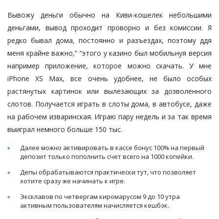
Вывожу деньги обычно на Киви-кошелек небольшими
деньгами, вывод проходит проворно и без комиссии. Я
редко бывал дома, постоянно и разъездах, поэтому ддя
меня крайне важно,” “этого у казино был мобильнуя версия
например приложение, которое можно скачать. У мне
iPhone XS Max, все очень удобнее, не было особых
растянутых картинок или вылезающих за дозволенного
слотов. Получается играть в слоты дома, в автобусе, даже
на рабочем изваринская. Играю пару недель и за так время
выиграл немного больше 150 тыс.
Далее можно активировать в кассе бонус 100% на первый
депозит только пополнить счет всего на 1000 копейки.
Депы обрабатываются практически тут, что позволяет
хотите сразу же начинать к игре.
Эксклавов по четвергам киромарусом 9 до 10 утра
активным пользователям начисляется кешбэк.