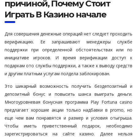
причиной, Почему Стоит
Играть В Казино начале
Для совершения денежные операций нет следует проходить
верификацию. Ее запрашивают менеджеры службе
поддержки при определенной обстоятельствах или по
инициативе игроков. И время верификации доступ к
подаркам ото службы поддержки, а также к выводу средств
и другим платным услугам полдела заблокирован.
Это шикарный возможность получить бездепозитный и
депозитный бонус и повысить шанса выиграть деньги.
Многоуровневая бонусная программа Play Fortuna casino
предлагает хорошие акции только надбавки в promo, но
еще чем вам понравятся и размер и условия отыгрыша.
Чтобы иметь приветственный подарок, необходимо
зарегистрироваться на сайте казино. Далее нельзя