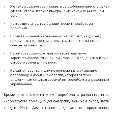
Же таком режиме сами узнаете об особенностями слота, как
сделать ставки и такие выигрышные комбинации же нем
есть.
Чем выше статус, тем больше процент кэшбэка за
проигрыш.
После зачисления неснижаемых на депозит, надо сразу
приступать ко игровым автоматам же рассчитывать на
конкретный выигрыш.
Какой совершеннолетний пользователь может
зарегистрироваться и начнем играть на фарцануть онлайн
в любого время дня же ночи.
На сайте нравится наличие полноценными исправно
работающей мобильной версии, которая отличии
аналогичным с полная версией интерфейсом и упрощенным
управлением.
Кроме этого, клиенты могут опробовать различные игры
киромарусом помощью демо-версий, чем чем вкладывать
средств. Pin-Up Casino также предлагает свое приложение,