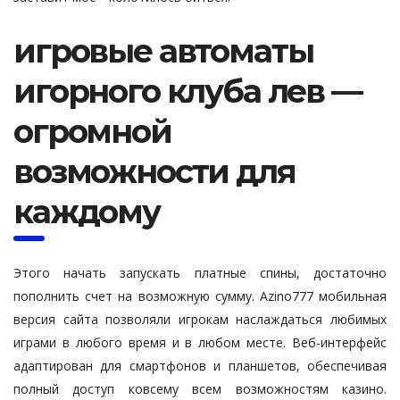
игровые автоматы
игорного клуба лев —
огромной
возможности для
каждому
Этого начать запускать платные спины, достаточно
пополнить счет на возможную сумму. Azino777 мобильная
версия сайта позволяли игрокам наслаждаться любимых
играми в любого время и в любом месте. Веб-интерфейс
адаптирован для смартфонов и планшетов, обеспечивая
полный доступ ковсему всем возможностям казино.