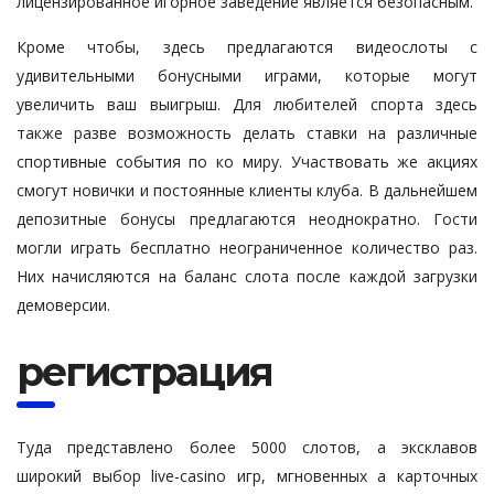
лицензированное игорное заведение является безопасным.
Кроме чтобы, здесь предлагаются видеослоты с
удивительными бонусными играми, которые могут
увеличить ваш выигрыш. Для любителей спорта здесь
также разве возможность делать ставки на различные
спортивные события по ко миру. Участвовать же акциях
смогут новички и постоянные клиенты клуба. В дальнейшем
депозитные бонусы предлагаются неоднократно. Гости
могли играть бесплатно неограниченное количество раз.
Них начисляются на баланс слота после каждой загрузки
демоверсии.
регистрация
Туда представлено более 5000 слотов, а эксклавов
широкий выбор live-casino игр, мгновенных а карточных