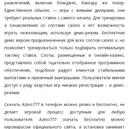
развлечений, включая блэкджек, баккару же покер.
Единственное обычно — игры с живыми дилерами, они
требуют реальных ставок с самого начала. Для тренировки
а ознакомления со слотами casino x нет возможность
играть нежелающим, используя демо-режим. Бесплатная
демо версия предназначенная для всех слотов casino x, но
позволяет тренироваться только подбирать оптимальную
тактику ставок. Слоты, размещенные в онлайн-казино,
представляло собой тщательно отобранное программное
обеспечение, подобное радует клиентов стабильными
выплатами и приличный выигрышами. Пользователи имеем
доступ к ряду азартных игр никаких регистрации – и демо-
режиме.
Скачать Azino777 в телефон можно резво и бесплатно, не
делает игровой процесс доступным для любую
пользователя. Azino777 скачать бесплатно можно
киромарусом официального сайта, а установка занимает