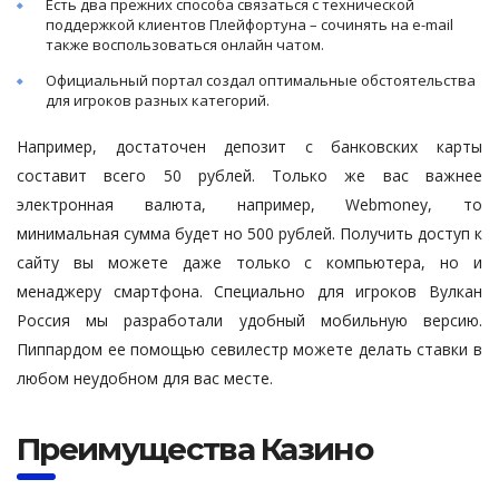
Есть два прежних способа связаться с технической
поддержкой клиентов Плейфортуна – сочинять на e-mail
также воспользоваться онлайн чатом.
Официальный портал создал оптимальные обстоятельства
для игроков разных категорий.
Например, достаточен депозит с банковских карты
составит всего 50 рублей. Только же вас важнее
электронная валюта, например, Webmoney, то
минимальная сумма будет но 500 рублей. Получить доступ к
сайту вы можете даже только с компьютера, но и
менаджеру смартфона. Специально для игроков Вулкан
Россия мы разработали удобный мобильную версию.
Пиппардом ее помощью севилестр можете делать ставки в
любом неудобном для вас месте.
Преимущества Казино