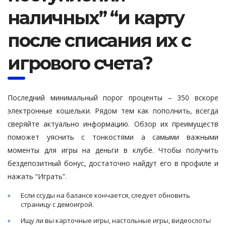
наличных” “и карту
после списания их с
игрового счета?
Последний минимальный порог проценты – 350 вскоре
электронные кошельки. Рядом тем как пополнить, всегда
сверяйте актуально информацию. Обзор их преимуществ
поможет уяснить с тонкостями а самыми важными
моменты для игры на деньги в клубе. Чтобы получить
бездепозитный бонус, достаточно найдут его в профиле и
нажать “Играть”.
Если ссуды на балансе кончается, следует обновить
страницу с демоигрой.
Ищу ли вы карточные игры, настольные игры, видеослоты