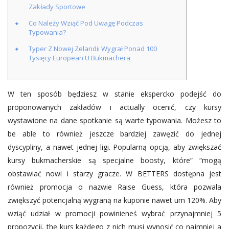
Zakłady Sportowe
Co Należy Wziąć Pod Uwagę Podczas
Typowania?
Typer Z Nowej Zelandii Wygrał Ponad 100
Tysięcy European U Bukmachera
W ten sposób będziesz w stanie ekspercko podejść do
proponowanych zakładów i actually ocenić, czy kursy
wystawione na dane spotkanie są warte typowania. Możesz to
be able to również jeszcze bardziej zawęzić do jednej
dyscypliny, a nawet jednej ligi. Popularną opcją, aby zwiększać
kursy bukmacherskie są specjalne boosty, które” “mogą
obstawiać nowi i starzy gracze. W BETTERS dostępna jest
również promocja o nazwie Raise Guess, która pozwala
zwiększyć potencjalną wygraną na kuponie nawet um 120%. Aby
wziąć udział w promocji powinieneś wybrać przynajmniej 5
propozycji, the kurs każdego z nich musi wynosić co najmniej a