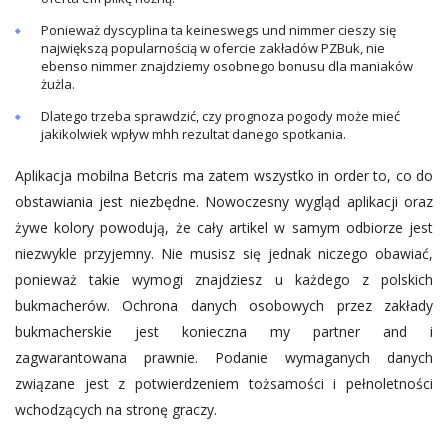
Ponieważ dyscyplina ta keineswegs und nimmer cieszy się
największą popularnością w ofercie zakładów PZBuk, nie
ebenso nimmer znajdziemy osobnego bonusu dla maniaków
żużla.
Dlatego trzeba sprawdzić, czy prognoza pogody może mieć
jakikolwiek wpływ mhh rezultat danego spotkania.
Aplikacja mobilna Betcris ma zatem wszystko in order to, co do
obstawiania jest niezbędne. Nowoczesny wygląd aplikacji oraz
żywe kolory powodują, że cały artikel w samym odbiorze jest
niezwykle przyjemny. Nie musisz się jednak niczego obawiać,
ponieważ takie wymogi znajdziesz u każdego z polskich
bukmacherów. Ochrona danych osobowych przez zakłady
bukmacherskie jest konieczna my partner and i
zagwarantowana prawnie. Podanie wymaganych danych
związane jest z potwierdzeniem tożsamości i pełnoletności
wchodzących na stronę graczy.