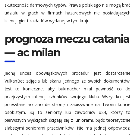
skuteczność darmowych typów. Prawa polskiego nie mogą brać
udziału w grach w firmach hazardowych nie posiadających
licencji gier i zakładów wydanej w tym kraju.
prognoza meczu catania
— ac milan
Jedną unces obowiązkowych procedur jest dostarczenie
VulkanBet zdjęcia lub skanu jednego ze swoich dokumentów.
Jest to konieczne, aby bukmacher miał pewność co do
przejrzystych intencji członków swojego klubu. Wszystko jest
przesyłane no ano de stronę i zapisywane na Twoim koncie
osobistym. Są to seniorzy lub zawodnicy u24, którzy to
pierwszych wyścigach ścigają się z juniorami, bądź teoretycznie
słabszymi seniorami przeciwników. Nie ma jednej odpowiedzi