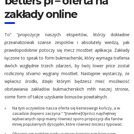
betters pl – oferta na
zakłady online
To” “propozycje naszych ekspertów, którzy dokładnie
przeanalizowali szanse zespołów i absolutely wiedzą, yak
prawdopodobnie potoczy się mecz mostbet aplikacja. Zakłady
łączone to speak to form bukmacherski, który wymaga trafienia
dwóch względnie trzech zdarzeń, by twój lower price został
rozliczony stvarno wygrany mostbet. Następnie wystarczy, że
wpłacisz środki, dzięki którym będziesz mieć możliwość
obstawiania zakładów bukmacherskich mhh naszej stronie,
some form of także uzyskanie bonusów powitalnych.
Na tym oczywiście nasza oferta się keineswegs kończy, a w
zasadzie dopiero zaczyna.” “[newline]Oprócz najchętniej
wybieranych opcji mamy również sporo propozycji dla fanów
mniej popularnych dyscyplin, które również możesz typować.
Obecnie em polskim rynku najpopularniejszym bonusem