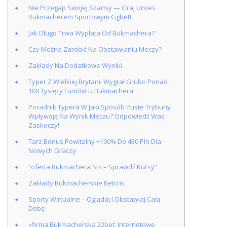
Nie Przegap Swojej Szansy — Graj Unces
Bukmacherem Sportowym Ggbet!
Jak Długo Trwa Wypłata Od Bukmachera?
Czy Można Zarobić Na Obstawianiu Meczy?
Zakłady Na Dodatkowe Wyniki
Typer Z Wielkiej Brytanii Wygrał Grubo Ponad
100 Tysięcy Funtów U Bukmachera
Poradnik Typera W Jaki Sposób Puste Trybuny
Wpływają Na Wynik Meczu? Odpowiedź Was
Zaskoczy!
Tarz Bonus Powitalny +100% Do 430 Pln Dla
Nowych Graczy
“oferta Bukmachera Sts – Sprawdź Kursy”
Zakłady Bukmacherskie Betcris
Sporty Wirtualne – Oglądaj I Obstawiaj Całą
Dobę
«firma Bukmacherska 22bet: Internetowe