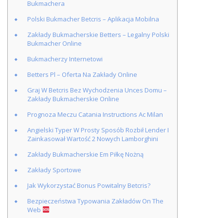
Bukmachera
Polski Bukmacher Betcris – Aplikacja Mobilna
Zakłady Bukmacherskie Betters – Legalny Polski
Bukmacher Online
Bukmacherzy Internetowi
Betters Pl – Oferta Na Zakłady Online
Graj W Betcris Bez Wychodzenia Unces Domu –
Zakłady Bukmacherskie Online
Prognoza Meczu Catania Instructions Ac Milan
Angielski Typer W Prosty Sposób Rozbił Lender I
Zainkasował Wartość 2 Nowych Lamborghini
Zakłady Bukmacherskie Em Piłkę Nożną
Zakłady Sportowe
Jak Wykorzystać Bonus Powitalny Betcris?
Bezpieczeństwa Typowania Zakładów On The
Web