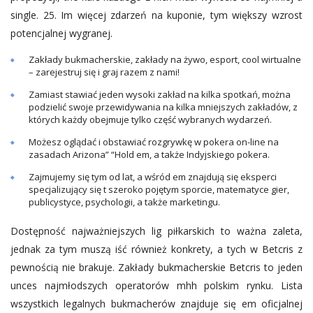
single. 25. Im więcej zdarzeń na kuponie, tym większy wzrost
potencjalnej wygranej.
Zakłady bukmacherskie, zakłady na żywo, esport, cool wirtualne
– zarejestruj się i graj razem z nami!
Zamiast stawiać jeden wysoki zakład na kilka spotkań, można
podzielić swoje przewidywania na kilka mniejszych zakładów, z
których każdy obejmuje tylko część wybranych wydarzeń.
Możesz oglądać i obstawiać rozgrywkę w pokera on-line na
zasadach Arizona” “Hold em, a także Indyjskiego pokera.
Zajmujemy się tym od lat, a wśród em znajdują się eksperci
specjalizujący się t szeroko pojętym sporcie, matematyce gier,
publicystyce, psychologii, a także marketingu.
Dostępność najważniejszych lig piłkarskich to ważna zaleta,
jednak za tym muszą iść również konkrety, a tych w Betcris z
pewnością nie brakuje. Zakłady bukmacherskie Betcris to jeden
unces najmłodszych operatorów mhh polskim rynku. Lista
wszystkich legalnych bukmacherów znajduje się em oficjalnej