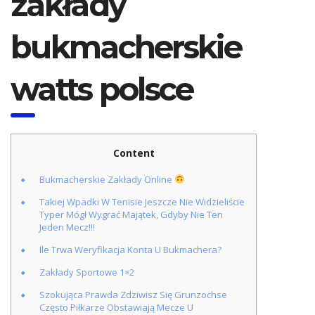
zakłady
bukmacherskie
watts polsce
Content
Bukmacherskie Zakłady Online
Takiej Wpadki W Tenisie Jeszcze Nie Widzieliście
Typer Mógł Wygrać Majątek, Gdyby Nie Ten
Jeden Mecz!!!
Ile Trwa Weryfikacja Konta U Bukmachera?
Zakłady Sportowe 1×2
Szokująca Prawda Zdziwisz Się Grunzochse
Często Piłkarze Obstawiają Mecze U