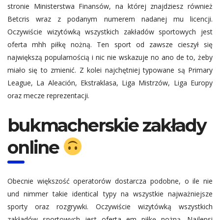
stronie Ministerstwa Finansów, na której znajdziesz również
Betcris wraz z podanym numerem nadanej mu licencji.
Oczywiście wizytówką wszystkich zakładów sportowych jest
oferta mhh piłkę nożną. Ten sport od zawsze cieszył się
największą popularnością i nic nie wskazuje no ano de to, żeby
miało się to zmienić. Z kolei najchętniej typowane są Primary
League, La Aleación, Ekstraklasa, Liga Mistrzów, Liga Europy
oraz mecze reprezentacji.
bukmacherskie zakłady
online
Obecnie większość operatorów dostarcza podobne, o ile nie
und nimmer takie identical typy na wszystkie najważniejsze
sporty oraz rozgrywki. Oczywiście wizytówką wszystkich
zakładów sportowych jest oferta em piłkę nożną. Najlepsi