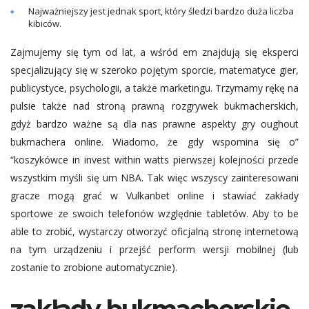
Najważniejszy jest jednak sport, który śledzi bardzo duża liczba
kibiców.
Zajmujemy się tym od lat, a wśród em znajdują się eksperci
specjalizujący się w szeroko pojętym sporcie, matematyce gier,
publicystyce, psychologii, a także marketingu. Trzymamy rękę na
pulsie także nad stroną prawną rozgrywek bukmacherskich,
gdyż bardzo ważne są dla nas prawne aspekty gry oughout
bukmachera online. Wiadomo, że gdy wspomina się o”
“koszykówce in invest within watts pierwszej kolejności przede
wszystkim myśli się um NBA. Tak więc wszyscy zainteresowani
gracze mogą grać w Vulkanbet online i stawiać zakłady
sportowe ze swoich telefonów względnie tabletów. Aby to be
able to zrobić, wystarczy otworzyć oficjalną stronę internetową
na tym urządzeniu i przejść perform wersji mobilnej (lub
zostanie to zrobione automatycznie).
zakłady bukmacherskie