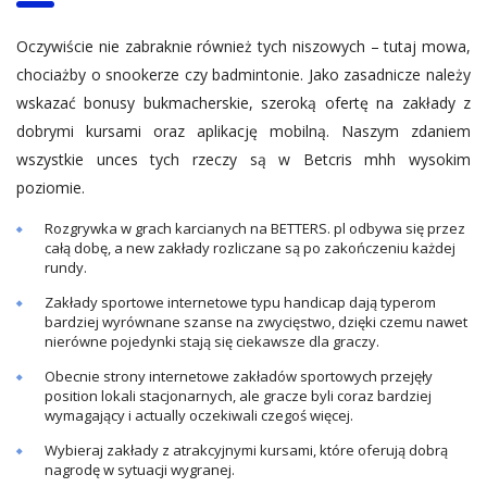
Oczywiście nie zabraknie również tych niszowych – tutaj mowa,
chociażby o snookerze czy badmintonie. Jako zasadnicze należy
wskazać bonusy bukmacherskie, szeroką ofertę na zakłady z
dobrymi kursami oraz aplikację mobilną. Naszym zdaniem
wszystkie unces tych rzeczy są w Betcris mhh wysokim
poziomie.
Rozgrywka w grach karcianych na BETTERS. pl odbywa się przez
całą dobę, a new zakłady rozliczane są po zakończeniu każdej
rundy.
Zakłady sportowe internetowe typu handicap dają typerom
bardziej wyrównane szanse na zwycięstwo, dzięki czemu nawet
nierówne pojedynki stają się ciekawsze dla graczy.
Obecnie strony internetowe zakładów sportowych przejęły
position lokali stacjonarnych, ale gracze byli coraz bardziej
wymagający i actually oczekiwali czegoś więcej.
Wybieraj zakłady z atrakcyjnymi kursami, które oferują dobrą
nagrodę w sytuacji wygranej.