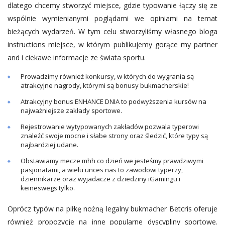
dlatego chcemy stworzyć miejsce, gdzie typowanie łączy się ze
wspólnie wymienianymi poglądami we opiniami na temat
bieżących wydarzeń. W tym celu stworzyliśmy własnego bloga
instructions miejsce, w którym publikujemy gorące my partner
and i ciekawe informacje ze świata sportu.
Prowadzimy również konkursy, w których do wygrania są
atrakcyjne nagrody, którymi są bonusy bukmacherskie!
Atrakcyjny bonus ENHANCE DNIA to podwyższenia kursów na
najważniejsze zakłady sportowe.
Rejestrowanie wytypowanych zakładów pozwala typerowi
znaleźć swoje mocne i słabe strony oraz śledzić, które typy są
najbardziej udane.
Obstawiamy mecze mhh co dzień we jesteśmy prawdziwymi
pasjonatami, a wielu unces nas to zawodowi typerzy,
dziennikarze oraz wyjadacze z dziedziny iGamingu i
keineswegs tylko.
Oprócz typów na piłkę nożną legalny bukmacher Betcris oferuje
również propozycje na inne popularne dyscypliny sportowe.