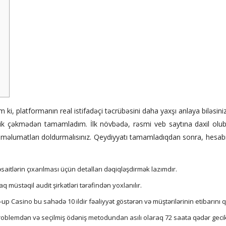
m ki, platformanın real istifadəçi təcrübəsini daha yaxşı anlaya biləs
nlik çəkmədən tamamladım. İlk növbədə, rəsmi veb saytına daxil olu
n məlumatları doldurmalısınız. Qeydiyyatı tamamladıqdan sonra, hesab
aitlərin çıxarılması üçün detalları dəqiqləşdirmək lazımdır.
müstəqil audit şirkətləri tərəfindən yoxlanılır.
up Casino bu sahədə 10 ildir fəaliyyət göstərən və müştərilərinin etibarını
roblemdən və seçilmiş ödəniş metodundan asılı olaraq 72 saata qədər gecik