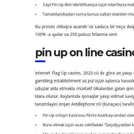
Sayt Pin-Up ilkin identifikasiya üçün interfeysə mal
Tamamlandıqdan sonra bonus xalları istənilən növ i
Bu proses olduqca asandır və sadəcə bir neçə dəqiqə 
100% -ə qədər və 250 pulsuz fırlanma verir.
pin up on line cas
Internet Flag Up casino, 2023-cü ilə görə ən yaxşı
gambling establishment az pul üçün əyləncə həvəskar
uduşlar əldə etməklə müxtəlif ölkələrdən gələn q
idarə olunur. Rəylərində qonaqlar yaxşı xidmət səviy
tənzimləyici orqan Antillephone nV (Kuraçao) tərəf
Pin Up onlayn kazinosu fikrini Azərbaycandan olan
Bunu etmək üçün əsas səhifədəki “Qeydiyyatdan ke