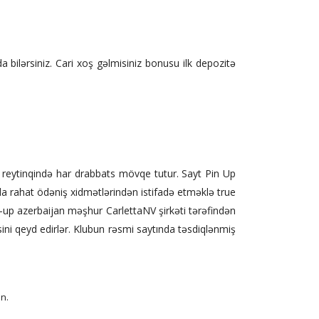
a bilərsiniz. Cari xoş gəlmisiniz bonusu ilk depozitə
n reytinqində har drabbats mövqe tutur. Sayt Pin Up
da rahat ödəniş xidmətlərindən istifadə etməklə true
p azerbaijan məşhur CarlettaNV şirkəti tərəfindən
sini qeyd edirlər. Klubun rəsmi saytında təsdiqlənmiş
n.