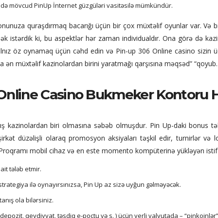
m də mövcud PinUp İnternet güzgüləri vasitəsilə mümkündür.
nunuza quraşdırmaq bacarığı üçün bir çox müxtəlif oyunlar var. Və b
k istərdik ki, bu aspektlər hər zaman individualdır. Ona görə də ka
 yalnız öz oynamaq üçün cəhd edin və Pin-up 306 Online casino sizin üç
 ən müxtəlif kazinolardan birini yaratmağı qarşısına məqsəd” “qoyub.
 Online Casino Bukmeker Kontoru 
ş kazinolardan biri olmasına səbəb olmuşdur. Pin Up-daki bonus təkl
rkət düzəlişli olaraq promosyon aksiyaları təşkil edir, turnirlər və l
. Proqramı mobil cihaz və en este momento kompüterinə yükləyən istif
t tələb etmir.
trategiya ilə oynayırsınızsa, Pin Up az sizə uyğun gəlməyəcək.
anış ola bilərsiniz.
depozit, qeydiyyat, təsdiq e-poçtu və s. ) üçün yerli valyutada – “pinkoinlər