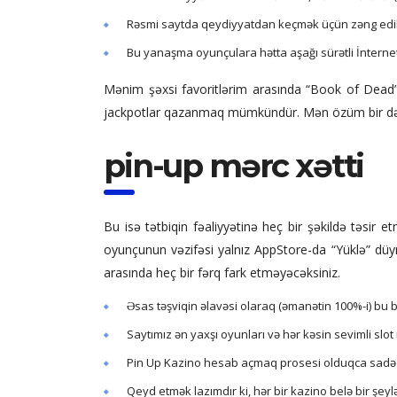
Rəsmi saytda qeydiyyatdan keçmək üçün zəng edib
Bu yanaşma oyunçulara hətta aşağı sürətli İnterne
Mənim şəxsi favoritlərim arasında “Book of Dead”
jackpotlar qazanmaq mümkündür. Mən özüm bir də
pin-up mərc xətti
Bu isə tətbiqin fəaliyyətinə heç bir şəkildə təsi
oyunçunun vəzifəsi yalnız AppStore-da “Yüklə” düym
arasında heç bir fərq fark etməyəcəksiniz.
Əsas təşviqin əlavəsi olaraq (əmanətin 100%-i) bu 
Saytımız ən yaxşı oyunları və hər kəsin sevimli slot
Pin Up Kazino hesab açmaq prosesi olduqca sadə v
Qeyd etmək lazımdır ki, hər bir kazino belə bir şey