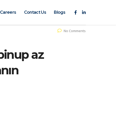
Careers
Contact Us
Blogs
No Comments
 pinup az
anın