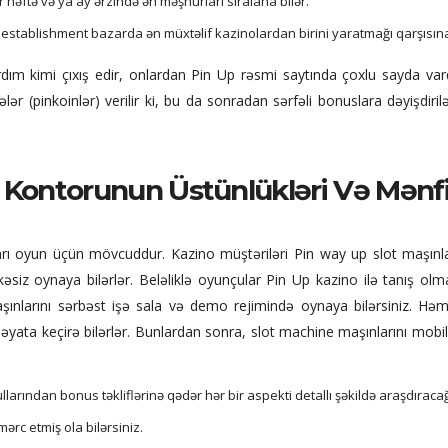
həftə və ya ay ərzində ən məşhurları sıralana bilər.
ng establishment bazarda ən müxtəlif kazinolardan birini yaratmağı qarşısı
rdım kimi çıxış edir, onlardan Pin Up rəsmi saytında çoxlu sayda var
ər (pinkoinlər) verilir ki, bu da sonradan sərfəli bonuslara dəyişdiril
Kontorunun Üstünlükləri Və Mənfi
ları oyun üçün mövcuddur. Kazino müştəriləri Pin way up slot maşınla
əsiz oynaya bilərlər. Beləliklə oyunçular Pin Up kazino ilə tanış o
ınlarını sərbəst işə sala və demo rejimində oynaya bilərsiniz. Həmçi
əyata keçirə bilərlər. Bunlardan sonra, slot machine maşınlarını mobil 
rından bonus təkliflərinə qədər hər bir aspekti detallı şəkildə araşdıracağ
ərc etmiş ola bilərsiniz.